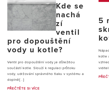
Kde se
nachá
5 
zí
sk
ventil
ko
pro dopouštění
vody u kotle?
Nápady
kotle
vzhle
Ventil pro dopouštění vody je důležitou
vidite
součástí kotle. Slouží k regulaci průtoku
vody, udržování správného tlaku v systému a
PŘEČT
doplně[...]
PŘEČTĚTE SI VÍCE