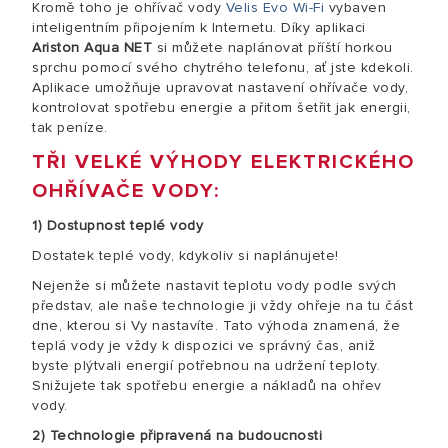
Kromě toho je ohřívač vody
Velis Evo Wi-Fi
vybaven
inteligentním připojením k Internetu. Díky aplikaci
Ariston Aqua NET
si můžete naplánovat příští horkou
sprchu pomocí svého chytrého telefonu, ať jste kdekoli.
Aplikace umožňuje upravovat nastavení ohřívače vody,
kontrolovat spotřebu energie a přitom šetřit jak energii,
tak peníze.
TŘI VELKÉ VÝHODY ELEKTRICKÉHO
OHŘÍVAČE VODY:
1) Dostupnost teplé vody
Dostatek teplé vody, kdykoliv si naplánujete!
Nejenže si můžete nastavit teplotu vody podle svých
představ, ale naše technologie ji vždy ohřeje na tu část
dne, kterou si Vy nastavíte. Tato výhoda znamená, že
teplá vody je vždy k dispozici ve správný čas, aniž
byste plýtvali energií potřebnou na udržení teploty.
Snižujete tak spotřebu energie a nákladů na ohřev
vody.
2) Technologie připravená na budoucnosti