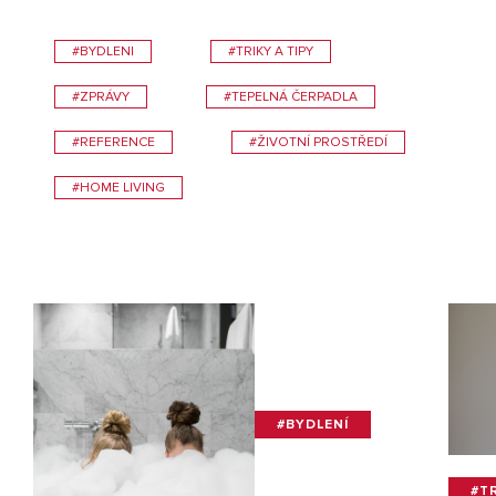
#BYDLENI
#TRIKY A TIPY
#ZPRÁVY
#TEPELNÁ ČERPADLA
#REFERENCE
#ŽIVOTNÍ PROSTŘEDÍ
#HOME LIVING
#BYDLENÍ
#TR