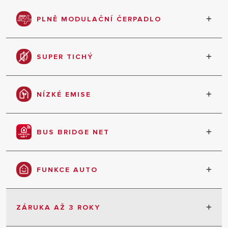
PLNĚ MODULAČNÍ ČERPADLO
Čerpadlo s variabilní výkonem poskytuje maximální
efektivitu a úspornost provozu
SUPER TICHÝ
Bezhlučný v každé fázi provozu
NÍZKÉ EMISE
Díky efektivnějšímu spalování a výměně tepla
BUS BRIDGE NET
Všechny komponenty systému komunikují díky
jednomu protokolu.
FUNKCE AUTO
Určuje množství energie pro dosažení teploty, po
které toužíte, a udržuje ji stabilní
ZÁRUKA AŽ 3 ROKY
3 roky záruka bez omezení