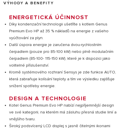
VÝHODY A BENEFITY
ENERGETICKÁ ÚČINNOST
Díky kondenzační technologii ušetříte s kotlem Genus
Premium Evo HP až 35 % nákladů na energie z vašeho
vyúčtování za plyn.
Další úspora energie je zaručena dvou-rychlostním
čerpadlem (pouze pro 85-100 kW) nebo plně modulačním
čerpadlem (85-100- 115-150 kW), které je k dispozici jako
volitelné příslušenství.
Kromě systémového rozhraní Sensys je zde funkce AUTO,
která zabraňuje kolísání teploty a tím ve výsledku zajišťuje
snížení spotřeby energie.
DESIGN A TECHNOLOGIE
Kotel Genus Premium Evo HP nabízí nejpříjemnější design
ve své kategorii, na kterém má zásluhu přesná studie linií a
vnějšího tvaru.
Široký podsvícený LCD displej s jasně čitelnými ikonami