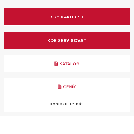
Podmínka: Uvedení do provozu autorizovaným
KDE NAKOUPIT
servisem a prohlídka každý rok
KDE SERVISOVAT
🗎 KATALOG
🗎 CENÍK
kontaktujte nás