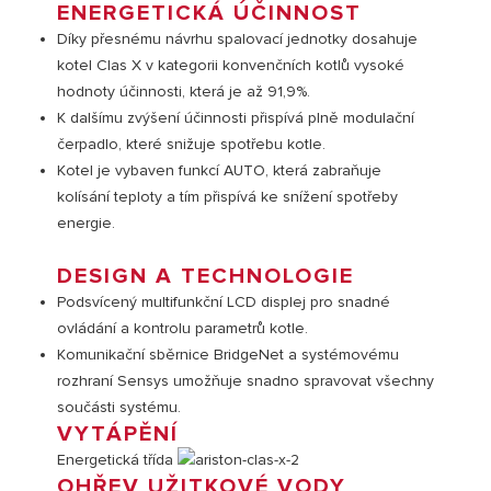
ENERGETICKÁ ÚČINNOST
Díky přesnému návrhu spalovací jednotky dosahuje
kotel Clas X v kategorii konvenčních kotlů vysoké
hodnoty účinnosti, která je až 91,9%.
K dalšímu zvýšení účinnosti přispívá plně modulační
čerpadlo, které snižuje spotřebu kotle.
Kotel je vybaven funkcí AUTO, která zabraňuje
kolísání teploty a tím přispívá ke snížení spotřeby
energie.
VISIT
DESIGN A TECHNOLOGIE
Podsvícený multifunkční LCD displej pro snadné
ovládání a kontrolu parametrů kotle.
Komunikační sběrnice BridgeNet a systémovému
rozhraní Sensys umožňuje snadno spravovat všechny
součásti systému.
VYTÁPĚNÍ
Energetická třída
OHŘEV UŽITKOVÉ VODY
0