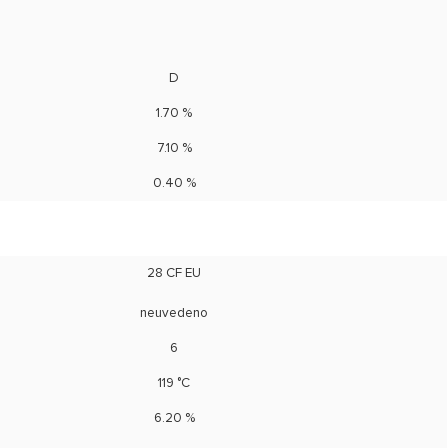
D
1.70 %
7.10 %
0.40 %
28 CF EU
neuvedeno
6
119 °C
6.20 %