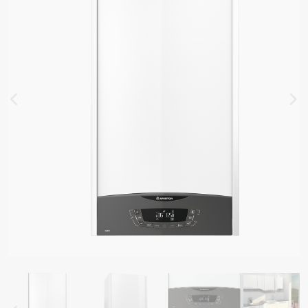
DY
ADLA PRO OHŘEV VODY
VAČE VODY
É ZÁSOBNÍKY
ELY OHŘÍVAČE VODY