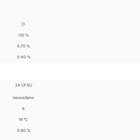
D
1.10 %
6.70 %
0.40 %
24 CF EU
neuvedeno
6
111 °C
5.80 %