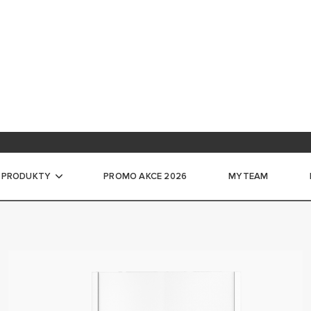
ace na školení
ntace pro profesionály
 PRODUKTY
PROMO AKCE 2026
MYTEAM
če vody
CKÉ ZÁSOBNÍKOVÉ OHŘÍVAČE VODY
LKÉ ELEKTRICKÉ ZÁSOBNÍKOVÉ