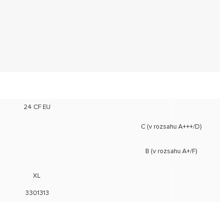
24 CF EU
C (v rozsahu A+++/D)
B (v rozsahu A+/F)
XL
3301313