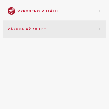
VYROBENO V ITÁLII
Zaručená kvalita výroby
ZÁRUKA AŽ 10 LET
5 let záruka bez omezení
10 let na spalinový výměník
Podmínka: Uvedení do provozu autorizovaným
servisem a prohlídka každý rok