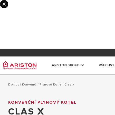
Informace pro odborníky a partnery
Registr
Věrnostní program myAriston
Dokume
ARISTON GROUP
VŠECHNY
Ariston Group
Ohříva
Všechny produkty
Domov
|
Konvenční Plynové Kotle
|
clas x
O NÁS
MALÉ ELEKTRI
KONVENČNÍ PLYNOVÝ KOTEL
OHŘÍVAČE VODY
POBOČKY ARISTON CZ
CLAS X
STŘEDNÍ A VE
PLYNOVÉ KOTLE