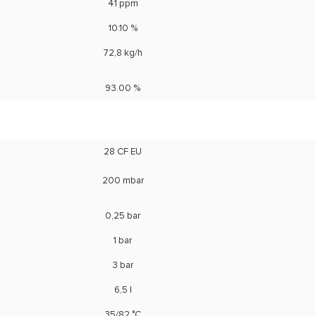
41 ppm
10.10 %
72,8 kg/h
93.00 %
28 CF EU
200 mbar
0,25 bar
1 bar
3 bar
6,5 l
35/82 °C