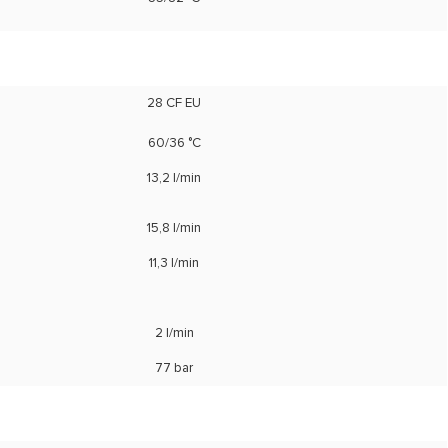
28 CF EU
60/36 °C
13,2 l/min
15,8 l/min
11,3 l/min
2 l/min
77 bar