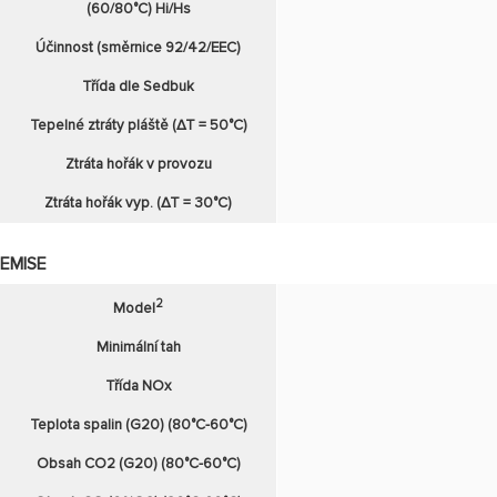
(60/80°C) Hi/Hs
Účinnost (směrnice 92/42/EEC)
Třída dle Sedbuk
Tepelné ztráty pláště (∆T = 50°C)
Ztráta hořák v provozu
Ztráta hořák vyp. (∆T = 30°C)
EMISE
2
Model
Minimální tah
Třída NOx
Teplota spalin (G20) (80°C-60°C)
Obsah CO2 (G20) (80°C-60°C)