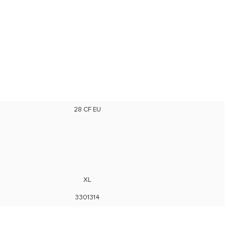
28 CF EU
XL
3301314