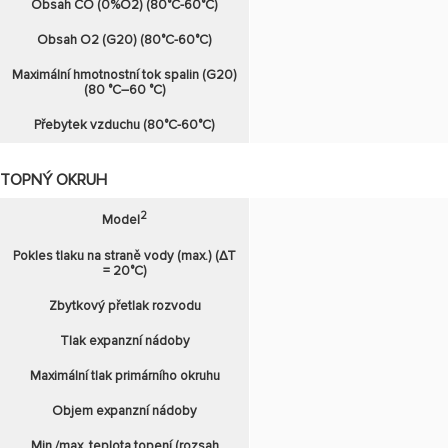
Obsah CO (0%O2) (80°C-60°C)
Obsah O2 (G20) (80°C-60°C)
Maximální hmotnostní tok spalin (G20)
(80 °C–60 °C)
Přebytek vzduchu (80°C-60°C)
TOPNÝ OKRUH
2
Model
Pokles tlaku na straně vody (max.) (∆T
= 20°C)
Zbytkový přetlak rozvodu
Tlak expanzní nádoby
Maximální tlak primárního okruhu
Objem expanzní nádoby
Min./max. teplota topení (rozsah