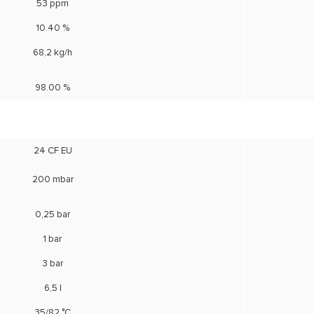
53 ppm
10.40 %
68,2 kg/h
98.00 %
24 CF EU
200 mbar
0,25 bar
1 bar
3 bar
6,5 l
35/82 °C