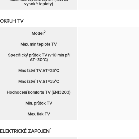
vysoké teploty)
OKRUH TV
2
Model
Max. min teplota TV
Specifi cký průtok TV (v 10 min při
∆T=30°C)
Množství TV ∆T=25°C
Množství TV ∆T=35°C
Hodnocení komfortu TV (EN13203)
Min. průtok TV
Max. tlak TV
ELEKTRICKÉ ZAPOJENÍ