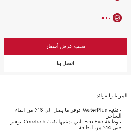
الضبط التلقائي للأداء على أساس عاداتك
واحتياجات الماء الساخن
ABS
حزمة السلامة الإلكترونية الكاملة لتحقيق
الراحة والسلامة
طلب عرض أسعار
اتصل بنا
المزايا والفوائد
• تقنية WaterPlus: توفر ما يصل إلى 16٪ من الماء
الساخن
• وظيفة Eco Evo التي تدعمها تقنية CoreTech: توفير
حتى 14٪ من الطاقة