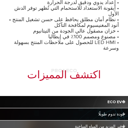
• إعداد يدوي ودقيق لدرجة الحرارة
• أيقونة الاستعداد للاستحمام التي تُظهر توفر الدش
الأول
• نظام أمان مطلق يحافظ على حسن تشغيل المنتج •
أنود المغنيسيوم لمكافحة التآكل
• خزان مصقول عالي الجودة من التيتانيوم
• مصنوع ومصمم 100٪ في إيطاليا
• LED HMI للحصول على ملاحظات المنتج بسهولة
وسرعة
PRO1 ECO
اكتشف المميزات
ECO EVO
يستطيع ECO EVO بفضل تقنية CORE Tech تذكر
جودة تدوم طويلًا
عاداتك في توفير الماء الساخن مع السماح لك بالتوفير
المُيسر في فاتورة الطاقة بما يصل إلى 14%. يعمل
Ariston بصفتها رائدة في مجال التكنولوجيا والجودة في
توفير المزيد من المياه الساخنة