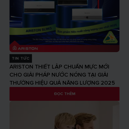
TIN TỨC
ARISTON THIẾT LẬP CHUẨN MỰC MỚI
CHO GIẢI PHÁP NƯỚC NÓNG TẠI GIẢI
THƯỞNG HIỆU QUẢ NĂNG LƯỢNG 2025
ĐỌC THÊM