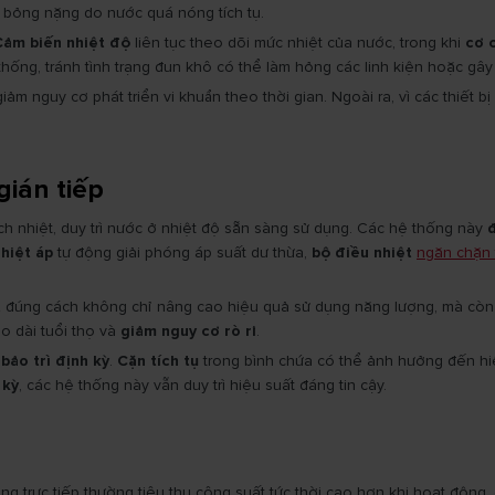
bị bỏng nặng do nước quá nóng tích tụ.
Cảm biến nhiệt độ
liên tục theo dõi mức nhiệt của nước, trong khi
cơ 
hống, tránh tình trạng đun khô có thể làm hỏng các linh kiện hoặc gây
 giảm nguy cơ phát triển vi khuẩn theo thời gian. Ngoài ra, vì các thiế
ián tiếp
ch nhiệt, duy trì nước ở nhiệt độ sẵn sàng sử dụng. Các hệ thống này
đ
nhiệt áp
tự động giải phóng áp suất dư thừa,
bộ điều nhiệt
ngăn chặn 
t
đúng cách không chỉ nâng cao hiệu quả sử dụng năng lượng, mà còn g
éo dài tuổi thọ và
giảm nguy cơ rò rỉ
.
bảo trì định kỳ
.
Cặn tích tụ
trong bình chứa có thể ảnh hưởng đến hi
 kỳ
, các hệ thống này vẫn duy trì hiệu suất đáng tin cậy.
óng trực tiếp thường tiêu thụ công suất tức thời cao hơn khi hoạt động