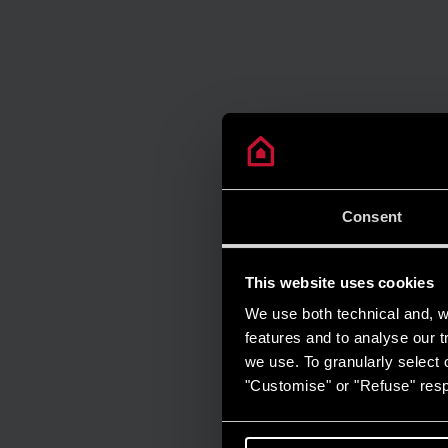
Consent
This website uses cookies
We use both technical and, wi
features and to analyse our tr
we use. To granularly select o
"Customise" or "Refuse" resp