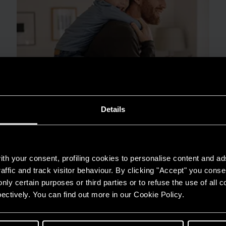
Details
MẸO & GIẢI PHÁP
th your consent, profiling cookies to personalise content and ad
Máy nước nóng trong thời tiết ẩm ướt: lợi
affic and track visitor behaviour. By clicking "Accept" you consen
ích thiết yếu cho các gia đình Việt Nam
nly certain purposes or third parties or to refuse the use of all 
ectively. You can find out more in our Cookie Policy.
ĐỌC THÊM