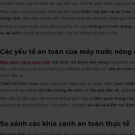
có bình chứa duy trì nhiệt độ cao liên tục, có thể giảm thiểu nguy cơ 
Máy nước nóng trực tiếp hiện đại tích hợp
nhiều lớp bảo vệ an toàn
.
dòng chảy
đảm bảo thanh đốt chỉ kích hoạt khi có nước chảy qua hệ t
Không có bình chứa cũng đồng nghĩa với việc
không có nước đọng
,
tụ áp suất
có thể ảnh hưởng đến các hệ thống có bình chứa.
Các yếu tố an toàn của máy nước nóng g
Máy nước nóng gián tiếp
trữ nước đã được làm nóng
trong bình cá
tiếp chất lượng cao được trang bị nhiềubộ phận bảo vệ:
van an toàn 
nước đầu ra.
Thiết kế bình chứa
cũng góp phần đảm bảo an toàn. Việc
cách nhiệ
được chế tạo bằng
vật liệu chống ăn mòn
và
lớp phủ bảo vệ
, giúp k
Một yếu tố cần xem xét với hệ thống gián tiếp là
tầm quan trọng của 
nếu không được kiểm tra. Tuy nhiên, với việc
xả cặn và kiểm tra định
So sánh các khía cạnh an toàn thực tế
An toàn điện
là yếu tố thiết yếu đối với cả hai hệ thống. Máy nước n