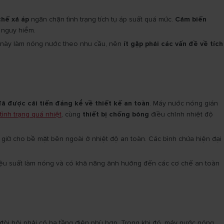
chế xả áp
ngăn chặn tình trạng tích tụ áp suất quá mức.
Cảm biến
 nguy hiểm.
t bị này làm nóng nước theo nhu cầu, nên
ít gặp phải các vấn đề về tích
ã được cải tiến đáng kể về thiết kế an toàn
. Máy nước nóng gián
tình trạng quá nhiệt
, cùng
thiết bị chống bỏng
điều chỉnh nhiệt độ
iữ cho bề mặt bên ngoài ở nhiệt độ an toàn. Các bình chứa hiện đại
ệu suất làm nóng và có khả năng ảnh hưởng đến các cơ chế an toàn
, đòi hỏi phải có hạ tầng điện phù hợp. Trong khi đó, máy nước nóng