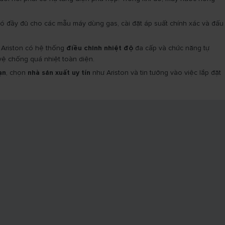
ió đầy đủ cho các mẫu máy dùng gas, cài đặt áp suất chính xác và đấu
Ariston có hệ thống
điều chỉnh nhiệt độ
đa cấp và chức năng tự
ệ chống quá nhiệt toàn diện.
ạn
, chọn
nhà sản xuất uy tín
như Ariston và tin tưởng vào việc lắp đặt