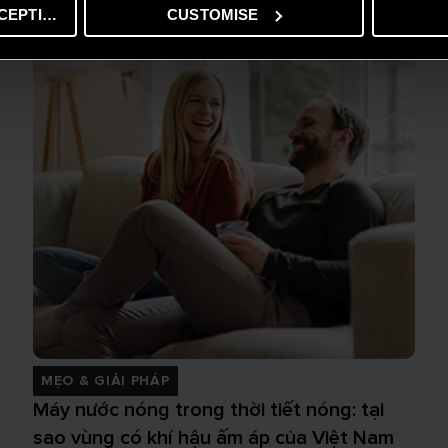
CEPTING
CUSTOMISE
MẸO & GIẢI PHÁP
Máy nước nóng trong thời tiết nóng: tại
sao vùng có khí hậu ấm áp của Việt Nam