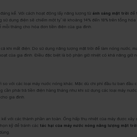
 đáng kể. Với cách hoạt động lấy năng lượng từ
ánh sáng mặt trời
để 
ng sử dụng điện sẽ chiếm một tỷ lệ khoảng 14% đến 18% trên tổng hóa 
ể mỗi tháng cho hóa đơn tiền điện của gia đình.
cả khi mất điện. Do sử dụng năng lượng mặt trời để làm nóng nước, máy
ạt của gia đình. Điều đặc biệt là bộ phận giữ nhiệt có khả năng giữ 
ì so với các loại máy nước nóng khác. Mặc dù chi phí đầu tư ban đầu 
ng cần phải trả tiền điện hàng tháng như khi sử dụng các loại máy nướ
cho gia đình.
 kế với các thành phần an toàn. Ống hấp thụ nhiệt của máy được xây 
chọn kỹ để tránh các
tác hại của máy nước nóng năng lượng mặt trờ
dùng.