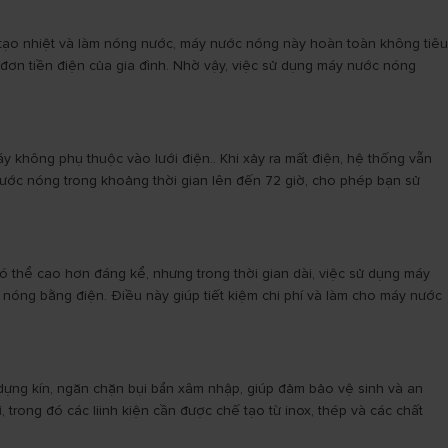
tạo nhiệt và làm nóng nước, máy nước nóng này hoàn toàn không tiêu
đơn tiền điện của gia đình. Nhờ vậy, việc sử dụng máy nước nóng
 không phụ thuộc vào lưới điện.. Khi xảy ra mất điện, hệ thống vẫn
nước nóng trong khoảng thời gian lên đến 72 giờ, cho phép bạn sử
có thể cao hơn đáng kể, nhưng trong thời gian dài, việc sử dụng máy
c nóng bằng điện. Điều này giúp tiết kiệm chi phí và làm cho máy nước
dựng kín, ngăn chặn bụi bẩn xâm nhập, giúp đảm bảo vệ sinh và an
i
, trong đó các liinh kiện cần được chế tạo từ inox, thép và các chất