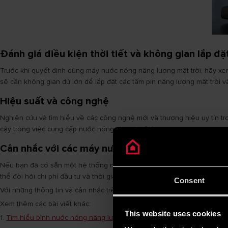
Đánh giá điều kiện thời tiết và không gian lắp đặ
Trước khi quyết định dùng máy nước nóng năng lượng mặt trời, hãy xem x
sẽ cần không gian đủ lớn để lắp đặt các tấm pin năng lượng mặt trời 
Hiệu suất và công nghệ
Nghiên cứu và tìm hiểu về các công nghệ mới và thương hiệu uy tín tr
cậy trong việc cung cấp nước nóng cho gia đình.
Cân nhắc với các máy nước nóng khác
Nếu bạn đã có sẵn một hệ thống nước nóng sử dụng điện hoặc khí đốt v
thể đòi hỏi chi phí đầu tư và thời gian hoàn vốn lâu hơn so với việc duy
Consent
Với những thông tin và cân nhắc trên đây, hy vọng gia đình bạn sẽ đư
Xem thêm các bài viết khác:
This website uses cookies
1.
Tìm hiểu bình nước nóng năng lượng mặt trời giá bao nhiêu ?