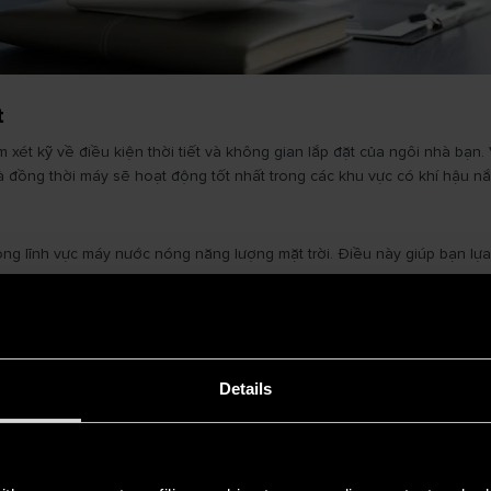
t
ét kỹ về điều kiện thời tiết và không gian lắp đặt của ngôi nhà bạn. V
và đồng thời máy sẽ hoạt động tốt nhất trong các khu vực có khí hậu n
ong lĩnh vực máy nước nóng năng lượng mặt trời. Điều này giúp bạn lự
à đang hoạt động tốt, hãy cân nhắc kỹ trước khi quyết định lắp đặt m
 trì hệ thống hiện tại.
Details
a ra được quyết định
có nên dùng máy nước nóng năng lượng mặt tr