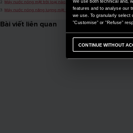
We use both technical and, wi
2.
Máy nước nóng mặt trời loại nào tốt ? Tìm hiểu Top 2 loại phổ biến 
features and to analyse our tr
3.
Máy nước nóng năng lượng mặt trời
we use. To granularly select o
"Customise" or "Refuse" resp
Bài viết liên quan
CONTINUE WITHOUT AC