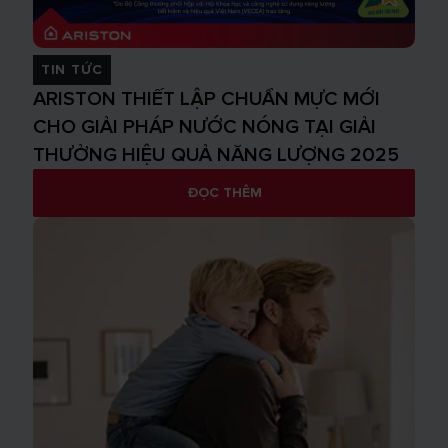
TIN TỨC
ARISTON THIẾT LẬP CHUẨN MỰC MỚI
CHO GIẢI PHÁP NƯỚC NÓNG TẠI GIẢI
THƯỞNG HIỆU QUẢ NĂNG LƯỢNG 2025
ĐỌC THÊM