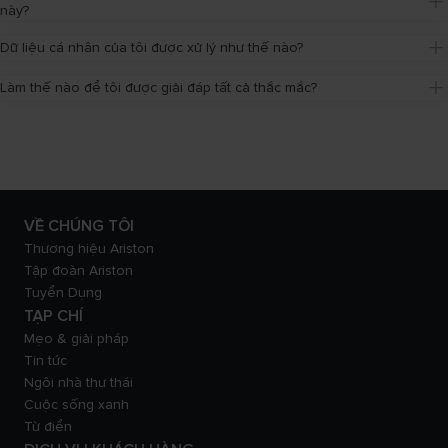
này?
Dữ liệu cá nhân của tôi được xử lý như thế nào?
Làm thế nào để tôi được giải đáp tất cả thắc mắc?
VỀ CHÚNG TÔI
Thương hiệu Ariston
Tập đoàn Ariston
Tuyển Dụng
TẠP CHÍ
Mẹo & giải pháp
Tin tức
Ngôi nhà thư thái
Cuộc sống xanh
Từ điển