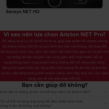
Sensys NET HD
Vì sao nên lựa chọn Ariston NET Pro?
Dễ dàng xử lý sự cố và hỗ trợ từ xa, giúp bạn phản hồi nhanh chóng
khi khách hàng cần.Tối ưu quy trình làm việc mà không cần thay đổi
lớn trong tổ chức hay cách vận hành.Tiết kiệm thời gian và chi phí nhờ
hệ thống dữ liệu chuyên sâu cùng giao diện thân thiện, dễ sử
dụng.Đồng hành cùng khách hàng hướng đến lối sống bền vững,
đồng thời giảm thiểu tác động đến môi trường.Tối đa hóa doanh thu
và thúc đẩy tăng trưởng kinh doanh, bằng cách đáp ứng nhu cầu ngày
càng cao về các giải pháp kết nối.
Bạn cần giúp đỡ không?
Dưới đây là những gì bạn có thể thực hiện với Ariston NET!
Tôi có thể sử dụng ứng dụng để điều khiển bình nước 
nóng hoặc hệ thống sưởi không?