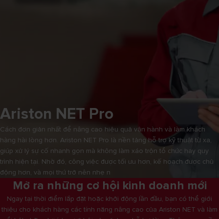
Ariston NET Pro
Cách đơn giản nhất để nâng cao hiệu quả vận hành và làm khách
hàng hài lòng hơn. Ariston NET Pro là nền tảng hỗ trợ kỹ thuật từ xa,
giúp xử lý sự cố nhanh gọn mà không làm xáo trộn tổ chức hay quy
trình hiện tại. Nhờ đó, công việc được tối ưu hơn, kế hoạch được chủ
động hơn, và mọi thứ trở nên nhẹ n
Mở ra những cơ hội kinh doanh mới
Ngay tại thời điểm lắp đặt hoặc khởi động lần đầu, bạn có thể giới
thiệu cho khách hàng các tính năng nâng cao của Ariston NET và làm