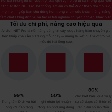
nổi bật những lợi ích vượt trội của dịch vụ hỗ trợ từ xa.Thông qua nền
tảng Ariston NET Pro, hệ thống làm ấm có thể được theo dõi mọi lúc,
mọi nơi — giúp bạn chủ động hơn trong chăm sóc khách hàng, nâng
tầm chất lượng dịch vụ và tạo ra trải nghiệm chuyên nghiệp, khác biệt.
Tối ưu chi phí, nâng cao hiệu quả
Ariston NET Pro là nền tảng đáng tin cậy, được hàng trăm chuyên gia
trên khắp châu Âu sử dụng mỗi ngày — mang lại kết quả vượt trội và
mức độ hài lòng cao.
80%
99%
50%
cho biết hiệu quả xử lý
Trung tâm Dịch vụ hài
ghi nhận lợi nhuận
sự cố được cải thiện rõ
lòng với nền tảng
tăng lên nhờ ứng dụng
rệt, giảm số lần đến