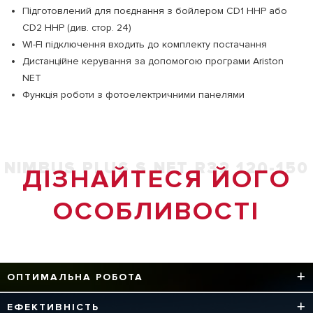
Підготовлений для поєднання з бойлером CD1 HHP або
СD2 HHP (див. стор. 24)
WI-FI підключення входить до комплекту постачання
Дистанційне керування за допомогою програми Ariston
NET
Функція роботи з фотоелектричними панелями
NIMBUS PLUS S NET R32 120-150
ДІЗНАЙТЕСЯ ЙОГО
ОСОБЛИВОСТІ​
ОПТИМАЛЬНА РОБОТА
Інноваційна технологія Energy Manager керує всією
ЕФЕКТИВНІСТЬ