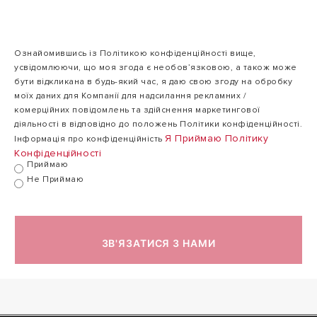
потужність
11.80
3.61 / 15.01 /
A+7/W35 (Мін./
/
16.15 кВт
NIMBUS PLUS 150 S-T NET R32_Енергетичне
Ном./Макс.)
13.87
маркування (PDF, 231.21 kb)
кВт
Ознайомившись із Політикою конфіденційності вище,
NIMBUS PLUS 150 S-T NET R32_Зведений файл
усвідомлюючи, що моя згода є необов’язковою, а також може
документації продукту (PDF, 3.85 mb)
бути відкликана в будь-який час, я даю свою згоду на обробку
COP при Pn** (Ta
моїх даних для Компанії для надсилання рекламних /
4.7
4.5
NIMBUS PLUS 150 S-T NET R32_Мікрофіша (PDF,
+7°C, Tw 35°C)
комерційних повідомлень та здійснення маркетингової
559.99 kb)
діяльності в відповідно до положень Політики конфіденційності.
Я Приймаю Політику
Інформація про конфіденційність
Робоча
-
Конфіденційності​
Приймаю​
температура
20°C
- 20°C / 35°C
Не Приймаю
(повітря) Мін./
/
Макс
35°C
Діапазон
ЗВ'ЯЗАТИСЯ З НАМИ
потужностей
3.61-
мін./макс. (темп.
12.71
3.39-15.56 кВт
повітря +7°C,
кВт
темп. води
+55°C)