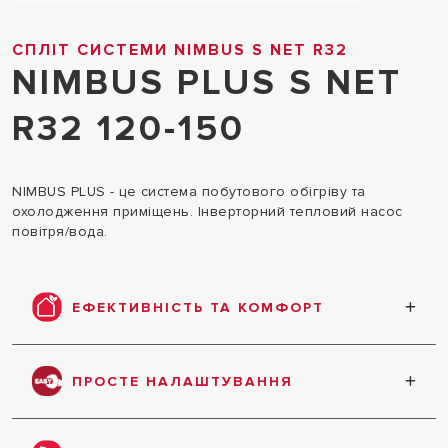
СПЛІТ СИСТЕМИ NIMBUS S NET R32
NIMBUS PLUS S NET
R32 120-150
NIMBUS PLUS - це система побутового обігріву та
охолодження приміщень. Інверторний тепловий насос
повітря/вода.
ЕФЕКТИВНІСТЬ ТА КОМФОРТ
Тепловий насос є одним із найефективніших і
екологічно чистих рішень для опалення. NIMBUS
ПРОСТЕ НАЛАШТУВАННЯ
S NET R32 був розроблений, щоб забезпечити
особливо високу продуктивність у
NIMBUS S NET R32 був розроблений, щоб з
найекстремальніших умовах, забезпечуючи
легкістю обслуговувати своїх користувачів, чи то
таким чином високий комфорт і економію