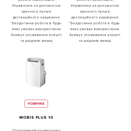
середовище комфортнішим,
Управління за допомогою
середовище комфортнішим,
Управління за допомогою
а також здоровішим
зручного пульта
а також здоровішим
зручного пульта
дистанційного керування
дистанційного керування
"Бездоганна робота в будь-
"Бездоганна робота в будь-
яких умовах використання
яких умовах використання
Знижує споживання енергії
Знижує споживання енергії
та шкідливі викид
та шкідливі викид
НОВИНКА
MOBIS PLUS 10
Портативний кондиціонер