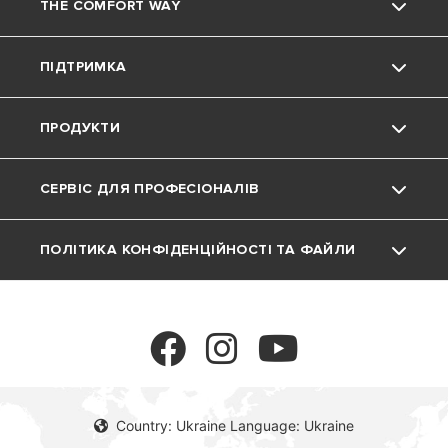
THE COMFORT WAY
Про нас
ПІДТРИМКА
Група
Навколишнє середовище
ПРОДУКТИ
Кар'єра
Підтримка
Фінансова звітність
СЕРВІС ДЛЯ ПРОФЕСІОНАЛІВ
Матеріали для завантаження
Газові котли
ПОЛІТИКА КОНФІДЕНЦІЙНОСТІ ТА ФАЙЛИ
FAQ
Водонагрівачі
Програма MyAriston
COOKIE
Теплові Насоси
Політика конфіденційності
Аксесуари
Політика по відношенню до файлів cookie
Country: Ukraine Language: Ukraine