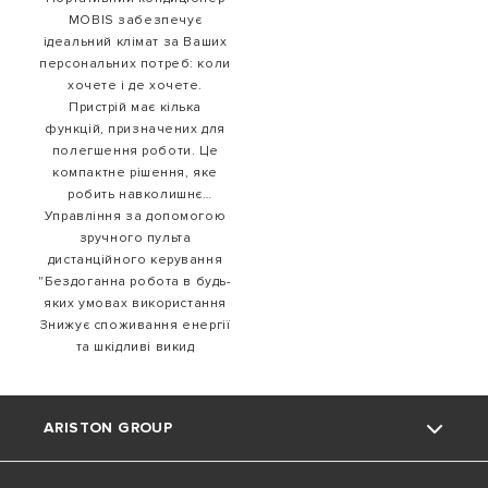
MOBIS забезпечує
ідеальний клімат за Ваших
персональних потреб: коли
хочете і де хочете.
Пристрій має кілька
функцій, призначених для
полегшення роботи. Це
компактне рішення, яке
робить навколишнє
середовище комфортнішим,
Управління за допомогою
а також здоровішим
зручного пульта
дистанційного керування
"Бездоганна робота в будь-
яких умовах використання
Знижує споживання енергії
та шкідливі викид
ARISTON GROUP