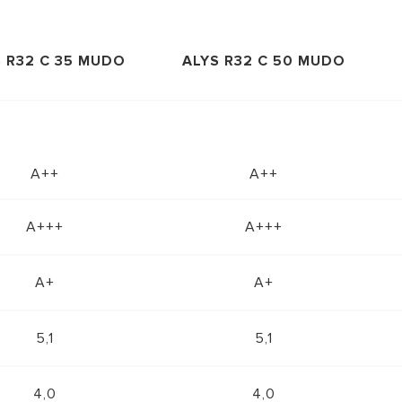
 R32 С 35 MUDO
ALYS R32 С 50 MUDO
А++
А++
A+++
A+++
А+
А+
5,1
5,1
4,0
4,0