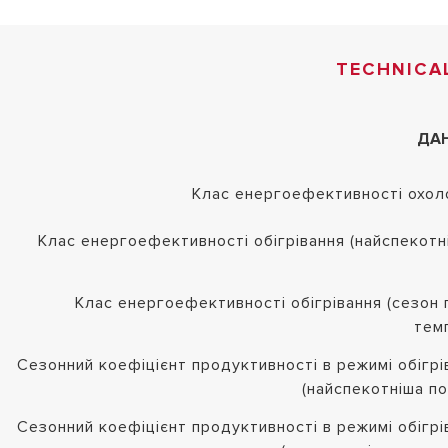
TECHNICA
ДАН
Клас енергоефективності охо
Клас енергоефективності обігрівання (найспекотн
Клас енергоефективності обігрівання (сезон 
тем
Сезонний коефіцієнт продуктивності в режимі обігрі
(найспекотніша по
Сезонний коефіцієнт продуктивності в режимі обігрі