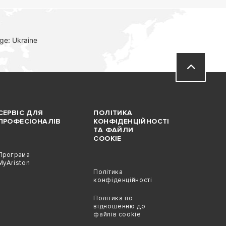
, 209.88 kb)
ge: Ukraine
родукту (PDF, 2.59 mb)
kb)
СЕРВІС ДЛЯ
ПОЛІТИКА
ПРОФЕСІОНАЛІВ
КОНФІДЕНЦІЙНОСТІ
, 209.05 kb)
ТА ФАЙЛИ
COOKIE
Програма
родукту (PDF, 2.59 mb)
MyAriston
Політика
конфіденційності
kb)
Політика по
відношенню до
файлів cookie
, 179.42 kb)