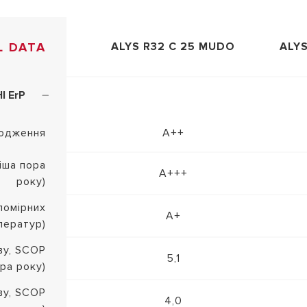
L DATA
ALYS R32 С 25 MUDO
ALYS
І ErP
лодження
А++
іша пора
A+++
року)
помірних
А+
ператур)
ву, SCOP
5,1
ра року)
ву, SCOP
4,0