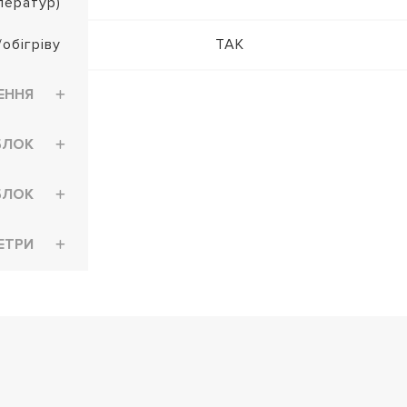
ператур)
обігріву
ТАК
ЕННЯ
БЛОК
БЛОК
ЕТРИ