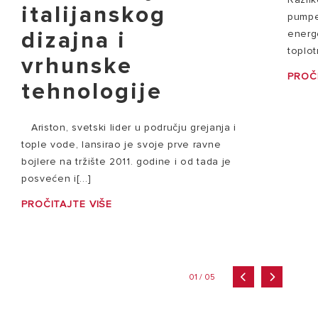
italijanskog
pumpe
dizajna i
energe
toplot
vrhunske
PROČI
tehnologije
Ariston, svetski lider u području grejanja i
tople vode, lansirao je svoje prve ravne
bojlere na tržište 2011. godine i od tada je
posvećen i[...]
PROČITAJTE VIŠE
01 / 05