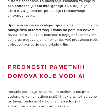
sistema sposobnih za obavljanje zadataka za koje bi
bila potrebna ljudska inteligencija
. Ovo uključuje
učenje, zaključivanje, percepciju i razumevanje
prirodnog jezika.
Upotreba veštačke inteligencije u pametnim domovima
omogućava automatizaciju doma na potpuno novom
nivou
, utirući put za budućnost u kojoj naši domovi ne
samo da odgovaraju na komande, već predviđaju naše
potrebe i ponašaju se u skladu s tim.
PREDNOSTI PAMETNIH
DOMOVA KOJE VODI AI
Rastuća potražnja za pametnim kućnim uređajima
vođena je kombinacijom različitih faktora, koji zajedno
ocrtavaju budućnost u kojoj su tehnologija i
svakodnevni život sve više povezani.