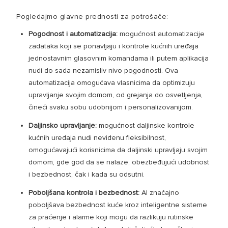
Pogledajmo glavne prednosti za potrošače:
Pogodnost i automatizacija:
mogućnost automatizacije
zadataka koji se ponavljaju i kontrole kućnih uređaja
jednostavnim glasovnim komandama ili putem aplikacija
nudi do sada nezamisliv nivo pogodnosti. Ova
automatizacija omogućava vlasnicima da optimizuju
upravljanje svojim domom, od grejanja do osvetljenja,
čineći svaku sobu udobnijom i personalizovanijom.
Daljinsko upravljanje:
mogućnost daljinske kontrole
kućnih uređaja nudi neviđenu fleksibilnost,
omogućavajući korisnicima da daljinski upravljaju svojim
domom, gde god da se nalaze, obezbeđujući udobnost
i bezbednost, čak i kada su odsutni.
Poboljšana kontrola i bezbednost:
AI značajno
poboljšava bezbednost kuće kroz inteligentne sisteme
za praćenje i alarme koji mogu da razlikuju rutinske