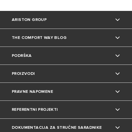
ARISTON GROUP
THE COMFORT WAY BLOG
O nama
PODRŠKA
Grupa
Saveti i trikovi
PROIZVODI
Zaposlenje
Životna sredina
Kontakt
PRAVNE NAPOMENE
Uređenje doma
Česta pitanja
Bojleri
REFERENTNI PROJEKTI
Katalozi i dokumentacija
Gasni kotlovi
Privatnost
DOKUMENTACIJA ZA STRUČNE SARADNIKE
Toplotne pumpe
Kolačići
Projekti