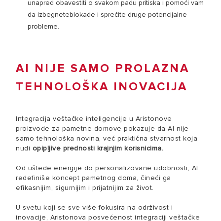
unapred obavestiti o svakom padu pritiska i pomoći vam
da izbegneteblokade i sprečite druge potencijalne
probleme.
AI NIJE SAMO PROLAZNA
TEHNOLOŠKA INOVACIJA
Integracija veštačke inteligencije u Aristonove
proizvode za pametne domove pokazuje da AI nije
samo tehnološka novina, već praktična stvarnost koja
nudi
opipljive prednosti krajnjim korisnicima.
Od uštede energije do personalizovane udobnosti, AI
redefiniše koncept pametnog doma, čineći ga
efikasnijim, sigurnijim i prijatnijim za život.
U svetu koji se sve više fokusira na održivost i
inovacije, Aristonova posvećenost integraciji veštačke