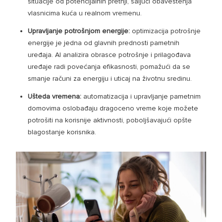
situacije od potencijalnih pretnji, šaljući obaveštenja
vlasnicima kuća u realnom vremenu.
Upravljanje potrošnjom energije:
optimizacija potrošnje
energije je jedna od glavnih prednosti pametnih
uređaja. AI analizira obrasce potrošnje i prilagođava
uređaje radi povećanja efikasnosti, pomažući da se
smanje računi za energiju i uticaj na životnu sredinu.
Ušteda vremena:
automatizacija i upravljanje pametnim
domovima oslobađaju dragoceno vreme koje možete
potrošiti na korisnije aktivnosti, poboljšavajući opšte
blagostanje korisnika.