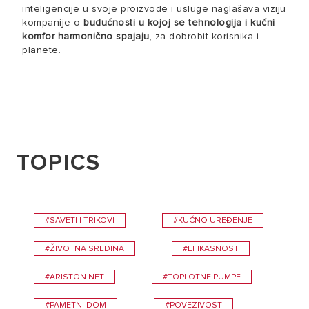
inteligencije u svoje proizvode i usluge naglašava viziju
kompanije o
budućnosti u kojoj se tehnologija i kućni
komfor harmonično spajaju
, za dobrobit korisnika i
planete.
TOPICS
#SAVETI I TRIKOVI
#KUĆNO UREĐENJE
#ŽIVOTNA SREDINA
#EFIKASNOST
#ARISTON NET
#TOPLOTNE PUMPE
#PAMETNI DOM
#POVEZIVOST