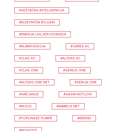
#VEŠTAČKA INTELIGENCIJA
#ELEKTRIČNI BOJLERI
#EMISIJA UGLJEN DIOKSIDA
#KLIMATIZACIJA
#CARES XC
#CLAS XC
#ALTEAS XC
#CLAS ONE
#GENUS ONE
#ALTEAS ONE NET
#SERIJA ONE
#GREJANJE
#GASNI KOTLOVI
#NUOS
#NIMBUS NET
#TOPLINSKE PUMPE
#BREND
#NOVOSTI