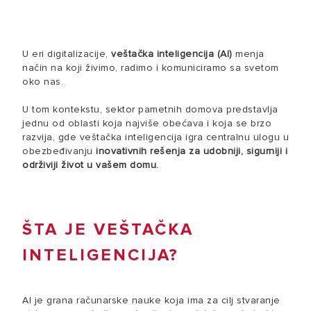
U eri digitalizacije,
veštačka inteligencija (AI)
menja
način na koji živimo, radimo i komuniciramo sa svetom
oko nas.
U tom kontekstu, sektor pametnih domova predstavlja
jednu od oblasti koja najviše obećava i koja se brzo
razvija, gde veštačka inteligencija igra centralnu ulogu u
obezbeđivanju
inovativnih rešenja za udobniji, sigurniji i
održiviji život u vašem domu.
ŠTA JE VEŠTAČKA
INTELIGENCIJA?
AI je grana računarske nauke koja ima za cilj stvaranje