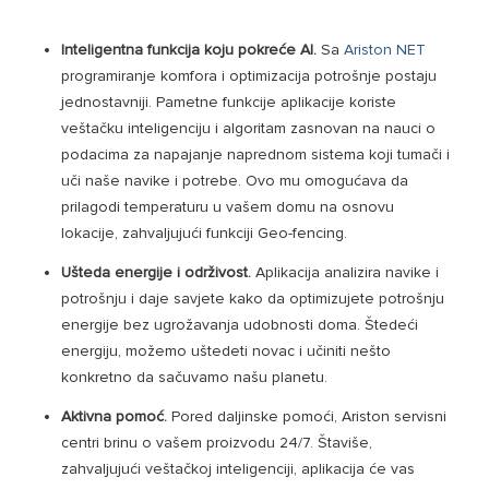
Inteligentna funkcija koju pokreće AI.
Sa
Ariston NET
programiranje komfora i optimizacija potrošnje postaju
jednostavniji. Pametne funkcije aplikacije koriste
veštačku inteligenciju i algoritam zasnovan na nauci o
podacima za napajanje naprednom sistema koji tumači i
uči naše navike i potrebe. Ovo mu omogućava da
prilagodi temperaturu u vašem domu na osnovu
lokacije, zahvaljujući funkciji Geo-fencing.
Ušteda energije i održivost.
Aplikacija analizira navike i
potrošnju i daje savjete kako da optimizujete potrošnju
energije bez ugrožavanja udobnosti doma. Štedeći
energiju, možemo uštedeti novac i učiniti nešto
konkretno da sačuvamo našu planetu.
Aktivna pomoć.
Pored daljinske pomoći, Ariston servisni
centri brinu o vašem proizvodu 24/7. Štaviše,
zahvaljujući veštačkoj inteligenciji, aplikacija će vas