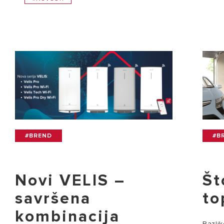
#BREND
#B
Novi VELIS –
Št
savršena
to
kombinacija
Razlik