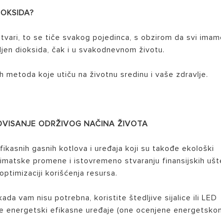
IOKSIDA?
 stvari, to se tiče svakog pojedinca, s obzirom da svi ima
jen dioksida, čak i u svakodnevnom životu.
 metoda koje utiču na životnu sredinu i vaše zdravlje.
MOVISANJE ODRŽIVOG NAČINA ŽIVOTA
efikasnih gasnih kotlova i uređaja koji su takođe ekološki
 klimatske promene i istovremeno stvaranju finansijskih ušt
optimizaciji korišćenja resursa.
 kada vam nisu potrebna, koristite štedljive sijalice ili LED
ajte energetski efikasne uređaje (one ocenjene energetsk