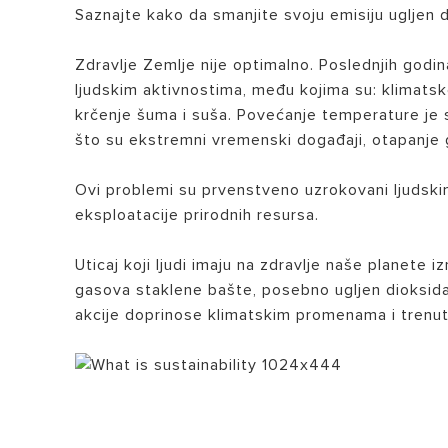
PAMETNI DOM
Saznajte kako da smanjite svoju emisiju ugljen 
Zdravlje Zemlje nije optimalno. Poslednjih god
ljudskim aktivnostima, među kojima su: klimats
krčenje šuma i suša. Povećanje temperature je s
što su ekstremni vremenski događaji, otapanje 
Ovi problemi su prvenstveno uzrokovani ljudski
SVI MODELI
eksploatacije prirodnih resursa.
Uticaj koji ljudi imaju na zdravlje naše planete 
gasova staklene bašte, posebno ugljen dioksida
akcije doprinose klimatskim promenama i trenutn