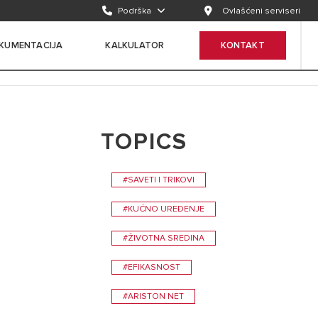
Podrška
Ovlašćeni serviseri
KUMENTACIJA
KALKULATOR
KONTAKT
TOPICS
#SAVETI I TRIKOVI
#KUĆNO UREĐENJE
#ŽIVOTNA SREDINA
#EFIKASNOST
#ARISTON NET