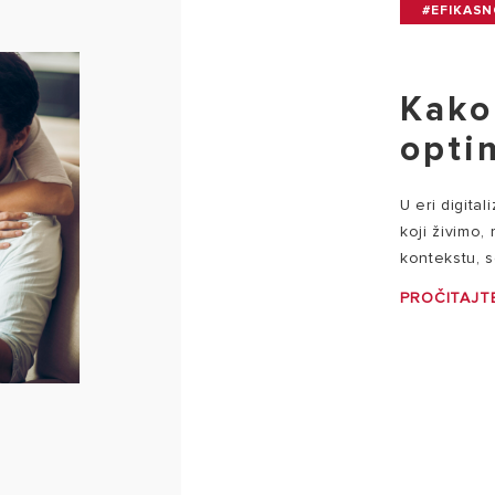
#EFIKAS
Kako
opti
U eri digital
koji živimo
kontekstu, s
PROČITAJTE