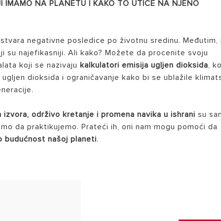
JI IMAMO NA PLANETU I KAKO TO UTIČE NA NJENO
 stvara negativne posledice po životnu sredinu. Međutim, 
ji su najefikasniji. Ali kako? Možete da procenite svoju
lata koji se nazivaju
kalkulatori emisija ugljen dioksida
, ko
ji ugljen dioksida i ograničavanje kako bi se ublažile klima
eneracije.
h izvora, održivo kretanje i promena navika u ishrani
su sa
čnemo da praktikujemo. Prateći ih, oni nam mogu pomoći da
o budućnost našoj planeti
.