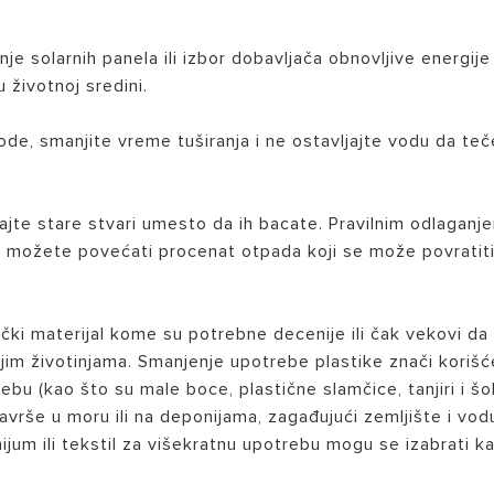
anje solarnih panela ili izbor dobavljača obnovljive energije
 životnoj sredini.
ode, smanjite vreme tuširanja i ne ostavljajte vodu da teč
nirajte stare stvari umesto da ih bacate. Pravilnim odlaganj
a, možete povećati procenat otpada koji se može povratiti 
etički materijal kome su potrebne decenije ili čak vekovi da
vljim životinjama. Smanjenje upotrebe plastike znači korišć
bu (kao što su male boce, plastične slamčice, tanjiri i šo
vrše u moru ili na deponijama, zagađujući zemljište i vod
inijum ili tekstil za višekratnu upotrebu mogu se izabrati k