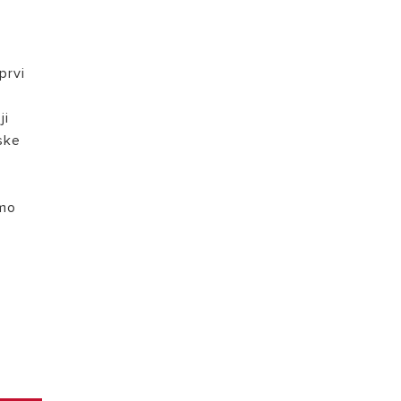
prvi
ji
tske
mo