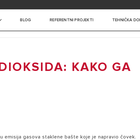
itanja
BLOG
REFERENTNI PROJEKTI
TEHNIČKA DO
DIOKSIDA: KAKO GA
I BOJLERI MALOG KAPACITETA
I BOJLERI SREDNJEG
A
 BOJLERI VELIKOG
A
NI BOJLERI SA
ČEM
ciju emisija gasova staklene bašte koje je napravio čovek.