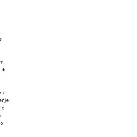
e
em
ili
 se
enje
lje
u.
ao