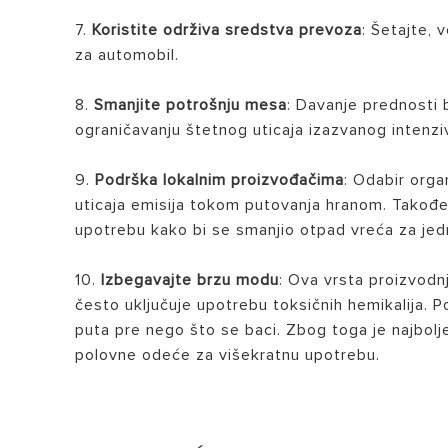
7.
Koristite održiva sredstva prevoza
: Šetajte, 
za automobil.
8.
Smanjite potrošnju mesa
: Davanje prednosti 
ograničavanju štetnog uticaja izazvanog inten
9.
Podrška lokalnim proizvođačima
: Odabir orga
uticaja emisija tokom putovanja hranom. Takođ
upotrebu kako bi se smanjio otpad vreća za je
10.
Izbegavajte brzu modu
: Ova vrsta proizvodnj
često uključuje upotrebu toksičnih hemikalija.
puta pre nego što se baci. Zbog toga je najbolje
polovne odeće za višekratnu upotrebu.