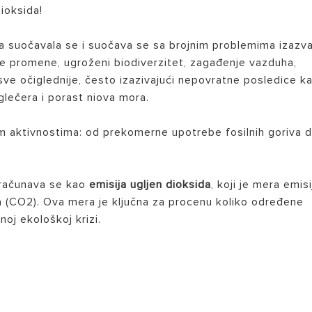
dioksida!
ina suočavala se i suočava se sa brojnim problemima izazv
ke promene, ugroženi biodiverzitet, zagađenje vazduha,
ve očiglednije, često izazivajući nepovratne posledice k
glečera i porast niova mora.
m aktivnostima: od prekomerne upotrebe fosilnih goriva 
 BOJLERI
izračunava se kao
emisija ugljen dioksida
, koji je mera emisi
 (CO2). Ova mera je ključna za procenu koliko određene
oj ekološkoj krizi.