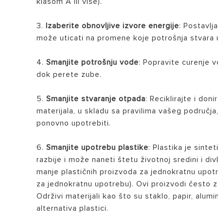
klasom A ili više).
3.
Izaberite obnovljive izvore energije
: Postavlj
može uticati na promene koje potrošnja stvara u
4.
Smanjite potrošnju vode
: Popravite curenje v
dok perete zube.
5.
Smanjite stvaranje otpada
: Reciklirajte i do
materijala, u skladu sa pravilima vašeg područj
ponovno upotrebiti.
6.
Smanjite upotrebu plastike
: Plastika je sint
razbije i može naneti štetu životnoj sredini i di
manje plastičnih proizvoda za jednokratnu upotre
za jednokratnu upotrebu). Ovi proizvodi često za
Održivi materijali kao što su staklo, papir, alum
alternativa plastici.