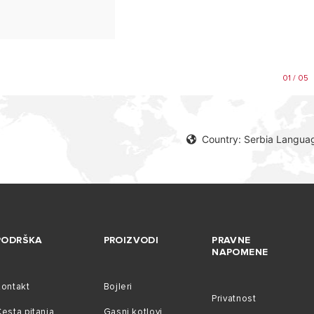
01 / 05
Country: Serbia Langua
PODRŠKA
PROIZVODI
PRAVNE
NAPOMENE
Kontakt
Bojleri
Privatnost
esta pitanja
Gasni kotlovi