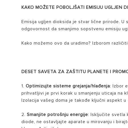
KAKO MOŽETE POBOLJŠATI EMISIJU UGLJEN D
Emisija ugljen dioksida je stvar lične prirode. U
odgovornost da smanjimo sopstvenu emisiju ugl
Kako možemo ovo da uradimo? Izborom različitih
DESET SAVETA ZA ZAŠTITU PLANETE I PRO
1.
Optimizujte sisteme grejanja/hlađenja
: Izbor 
prihvatljivi je prvi korak u smanjenju uticaja na
Izolacija vašeg doma je takođe ključni aspekt u 
2.
Smanjite potrošnju energije
: Isključite svetla
diode, ne ostavljajte aparate u mirovanju i bir