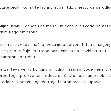
vozite bicikl, koristite javni prevoz, itd., umesto da se odlu
biljnoj hrani u odnosu na meso i mlečne proizvode pomaže
zivnim uzgojem stoke.
nskih proizvoda znači povećanje biodiverziteta i smanjenj
e se preporučuje upotreba pamučnih kesa za višekratnu
dnokratnu upotrebu.
e zahteva veliku količinu prirodnih resursa, vode i energij
 Pored toga, proizvedena odeća se često nosi samo nekoli
 odabrati odeću koja će trajati i promovisati kupovinu