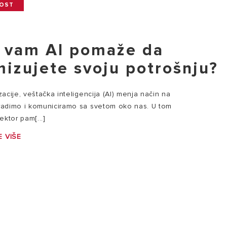
NOST
 vam AI pomaže da
mizujete svoju potrošnju?
izacije, veštačka inteligencija (AI) menja način na
, radimo i komuniciramo sa svetom oko nas. U tom
ektor pam[...]
 VIŠE