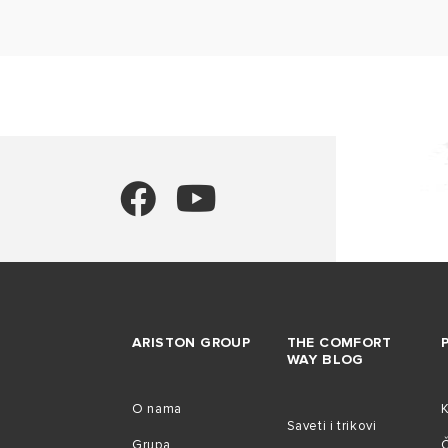
ARISTON GROUP
THE COMFORT
WAY BLOG
O nama
Saveti i trikovi
Grupa
Č