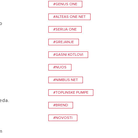
#GENUS ONE
#ALTEAS ONE NET
mo
#SERIJA ONE
#GREJANJE
#GASNI KOTLOVI
#NUOS
#NIMBUS NET
#TOPLINSKE PUMPE
eda.
#BREND
#NOVOSTI
om