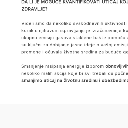
DA LI JE MOGUĆE KVANTIFIKOVATI UTICAJ KO
ZDRAVLJE?
Videli smo da nekoliko svakodnevnih aktivnosti
korak u njihovom ispravljanju je izračunavanje ko
ukupnu emisiju gasova staklene bašte pomoću a
su ključni za dobijanje jasne ideje o vašoj emisi
promene i očuvala životna sredina za buduće g
Smanjenje rasipanja energije izborom
obnovljivi
nekoliko malih akcija koje bi svi trebali da po
smanjimo uticaj na životnu sredinu i obezbedim