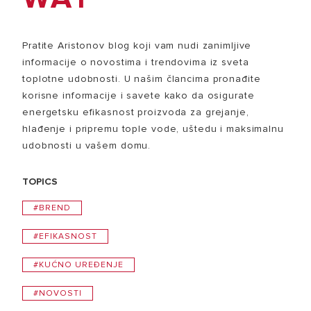
Pratite Aristonov blog koji vam nudi zanimljive
informacije o novostima i trendovima iz sveta
toplotne udobnosti. U našim člancima pronađite
korisne informacije i savete kako da osigurate
energetsku efikasnost proizvoda za grejanje,
hlađenje i pripremu tople vode, uštedu i maksimalnu
udobnosti u vašem domu.
TOPICS
#BREND
#EFIKASNOST
#KUĆNO UREĐENJE
#NOVOSTI