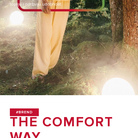
topliju i održiviju udobnost.
#BREND
THE COMFORT
WAY