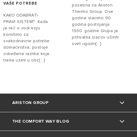
VAŠE POTREBE
posebna za Ariston
Thermo Group. Ove
KAKO ODABRATI
godine slavimo 90.
PRAVI SISTEM? Kada
godina postojanja.
je reč o vodi koju
1930. godine Grupa je
koristimo za
prihvatila izazov učiniti
svakodnevne potrebe
svet ugodn[...]
domaćinstva, postoje
određene razlike koje
treba uzeti u obz[...]
ARISTON GROUP
THE COMFORT WAY BLOG
O nama