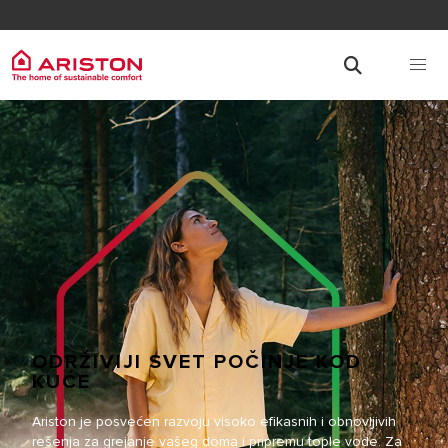
ODRŽIVIJI SVET POČINJE KOD
KUĆE
Ariston je posvećen razvoju visoko efikasnih i obnovljivih
rešenja za grejanje vašeg doma i pripremu tople vode. Za