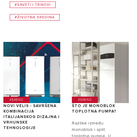
#SAVETI I TRIKOVI
#ŽIVOTNA SREDINA
#BREND
#BREND
NOVI VELIS - SAVRŠENA
ŠTO JE MONOBLOK
KOMBINACIJA
TOPLOTNA PUMPA?
ITALIJANSKOG DIZAJNA I
VRHUNSKE
Razlike između
TEHNOLOGIJE
monoblok i split
toplotne pumpe U