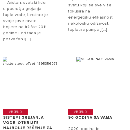
Ariston, svetski lider
svetu koji se sve više
u području grejanja i
fokusira na
tople vode, lansirao je
energetsku efikasnost
svoje prve ravne
i ekološku održivost,
bojlere na tržište 2011.
toplotna pumpa j[...]
godine i od tada je
posvećen i[...]
#BREND
#BREND
SISTEMI GREJANJA
90 GODINA SA VAMA
VODE: OTKRIJTE
NAJBOLJE REŠENJE ZA
2020. godina je