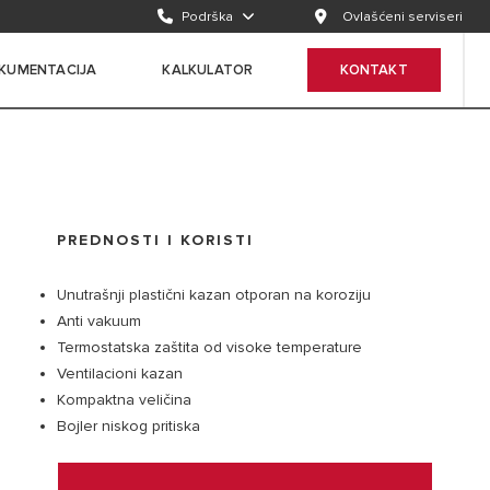
Podrška
Ovlašćeni serviseri
KUMENTACIJA
KALKULATOR
KONTAKT
PREDNOSTI I KORISTI
Unutrašnji plastični kazan otporan na koroziju
Anti vakuum
Termostatska zaštita od visoke temperature
Ventilacioni kazan
Kompaktna veličina
Bojler niskog pritiska