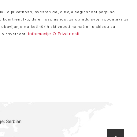
ku o privatnosti, svestan da je moja saglasnost potpuno
lo kom trenutku, dajem saglasnost za obradu svojih podataka za
a obavljanje marketinških aktivnosti na način i u skladu sa
Informacije O Privatnosti
e o privatnosti
ge: Serbian