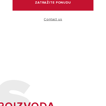
ZATRAŽITE PONUDU
POSETITE
Contact us
Zašto izabrati Ariston bojler?
Širok asortiman bojlera Ariston je dizajniran da pruži
savršenu kombinaciju visoke efikasnosti, uštede
energije i italijanskog dizajna.
S