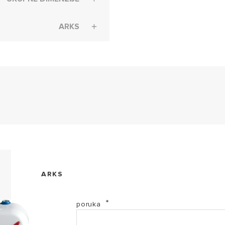
ARKS
Arks - Deklaracija o usaglasenosti (PDF, 52.00 kb)
ARKS
EL-2017-3100525 (PDF, 67.71 kb)
poruka
EL-2017-3100526 (PDF, 67.59 kb)