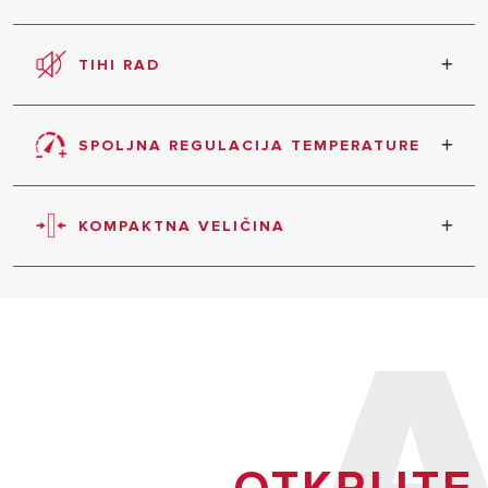
PAMETNI DOM
Proizvod karakterišu visoke energetske
performanse, smanjena potrošnja i emisije.
TIHI RAD
Izuzetno tihi rad u svim režimima rada.
SPOLJNA REGULACIJA TEMPERATURE
Jednostavno podešavanje željene temperature.
SVI MODELI
KOMPAKTNA VELIČINA
Unutrašnja struktura je dizajnirana tako da se
ugradnja i održavanje izvode jednostavnije i
brže, što doprinosi smanjenju troškova
održavanja.