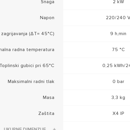
Snaga
2 kW
Napon
220/240 
 zagrijavanja (ΔT= 45°C)
9 h,min
malna radna temperatura
75 °C
Toplinski gubici pri 65°C
0,25 kWh/2
Maksimalni radni tlak
0 bar
Masa
3,3 kg
Zaštita
X4 IP
UKUPNE DIMENZIJE