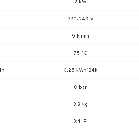
2 kW
V
220/240 V
9 h,min
75 °C
4h
0,25 kWh/24h
0 bar
3,3 kg
X4 IP