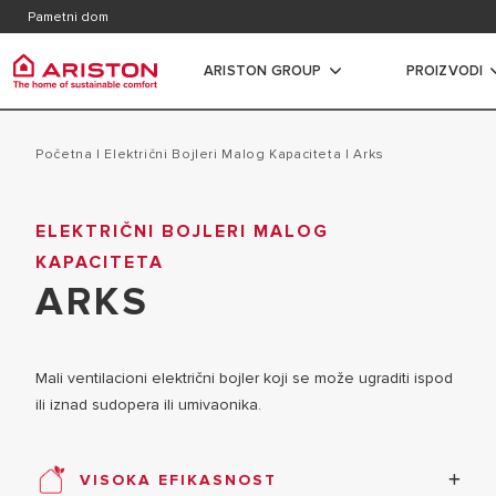
Kontakt
Česta p
Pametni dom
Katalozi, brošure i dokumentacija
ARISTON GROUP
PROIZVODI
Ariston Group
Bojleri
PRODUCTS | CATEGORIES
Početna
|
Električni Bojleri Malog Kapaciteta
|
arks
O NAMA
ELEKTRIČN
ELEKTRIČNI BOJLERI MALOG
BOJLERI
GRUPA
KAPACITETA
ELEKTRIČN
GASNI KOTLOVI
ZAPOSLENJE
ARKS
KAPACITET
TOPLOTNE PUMPE
ELEKTRIČNI
KLIMA UREĐAJI
Mali ventilacioni električni bojler koji se može ugraditi ispod
KAPACITET
VENTILOKONVEKTORI
ili iznad sudopera ili umivaonika.
KOMBINOVA
REZERVOARI
IZMENJIVA
TERMOREGULACIJA
VISOKA EFIKASNOST