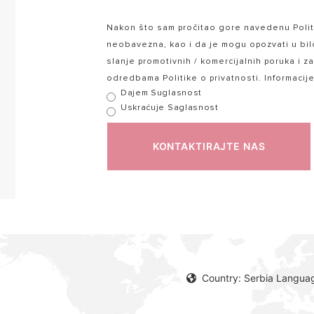
Nakon što sam pročitao gore navedenu Politi
neobavezna, kao i da je mogu opozvati u bi
slanje promotivnih / komercijalnih poruka i z
odredbama Politike o privatnosti. Informacij
Dajem Suglasnost
Uskraćuje Saglasnost
KONTAKTIRAJTE NAS
Country: Serbia Langua