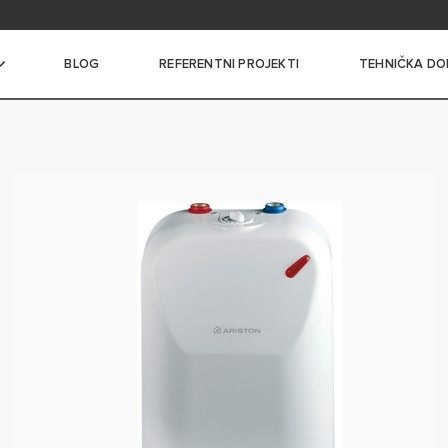
itanja
BLOG
REFERENTNI PROJEKTI
TEHNIČKA DO
I BOJLERI MALOG KAPACITETA
I BOJLERI SREDNJEG
A
 BOJLERI VELIKOG
A
NI BOJLERI SA
ČEM