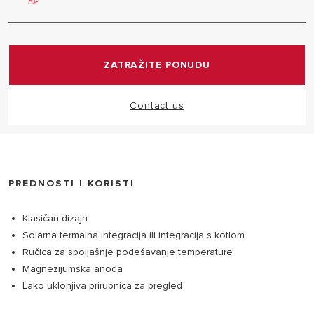
Proizvod odlikuje vrhunski italijanski dizajn.
ZATRAŽITE PONUDU
Contact us
PREDNOSTI I KORISTI
Klasičan dizajn
Solarna termalna integracija ili integracija s kotlom
Ručica za spoljašnje podešavanje temperature
Magnezijumska anoda
Lako uklonjiva prirubnica za pregled