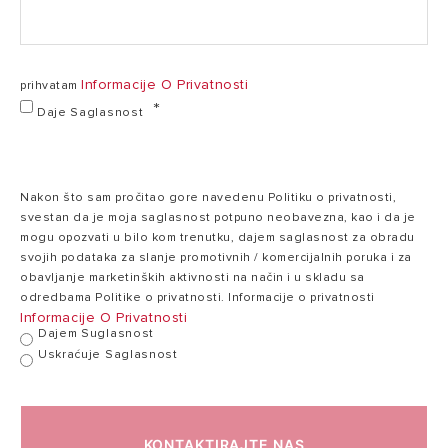
Napon
230 V
V
Informacije O Privatnosti
Vreme
prihvatam
2:11
zagrevanja (ΔT=
2:11 h:min
Daje Saglasnost
h:min
45°C)
Maksimalna
Nakon što sam pročitao gore navedenu Politiku o privatnosti,
75
radna
75 °C
svestan da je moja saglasnost potpuno neobavezna, kao i da je
°C
temperatura
mogu opozvati u bilo kom trenutku, dajem saglasnost za obradu
svojih podataka za slanje promotivnih / komercijalnih poruka i za
obavljanje marketinških aktivnosti na način i u skladu sa
odredbama Politike o privatnosti. Informacije o privatnosti
Toplotni gubici
1.51
1.51 kWh/24h
1
Informacije O Privatnosti
na 65°C
kWh/24h
Dajem Suglasnost
Uskraćuje Saglasnost
Maksimalni radni
8
8 bar
pritisak
bar
KONTAKTIRAJTE NAS