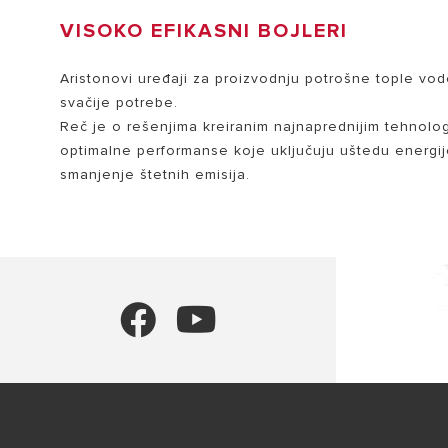
VISOKO EFIKASNI BOJLERI
Aristonovi uređaji za proizvodnju potrošne tople vod
svačije potrebe.
Reč je o rešenjima kreiranim najnaprednijim tehnolo
optimalne performanse koje uključuju uštedu energi
smanjenje štetnih emisija.