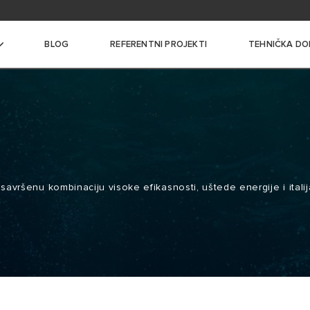
itanja
BLOG
REFERENTNI PROJEKTI
TEHNIČKA DO
I BOJLERI MALOG KAPACITETA
I BOJLERI SREDNJEG
i savršenu kombinaciju visoke efikasnosti, uštede energije i ital
A
 BOJLERI VELIKOG
A
NI BOJLERI SA
ČEM