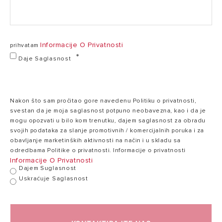
Vreme
04:00
zagrevanja
04:00 h:min
h:min
(∆T=45°C)
Informacije O Privatnosti
prihvatam
Daje Saglasnost
Maksimalna
radna
70°C
70°C
temperatura
Nakon što sam pročitao gore navedenu Politiku o privatnosti,
svestan da je moja saglasnost potpuno neobavezna, kao i da je
Toplotni gubici
1,65
mogu opozvati u bilo kom trenutku, dajem saglasnost za obradu
2,7 kWh/24h
pri 65°C
kWh/24h
svojih podataka za slanje promotivnih / komercijalnih poruka i za
obavljanje marketinških aktivnosti na način i u skladu sa
odredbama Politike o privatnosti. Informacije o privatnosti
Informacije O Privatnosti
Maksimalni radni
8
Dajem Suglasnost
8 bar
pritisak
bar
Uskraćuje Saglasnost
47
Masa
56 kg
kg