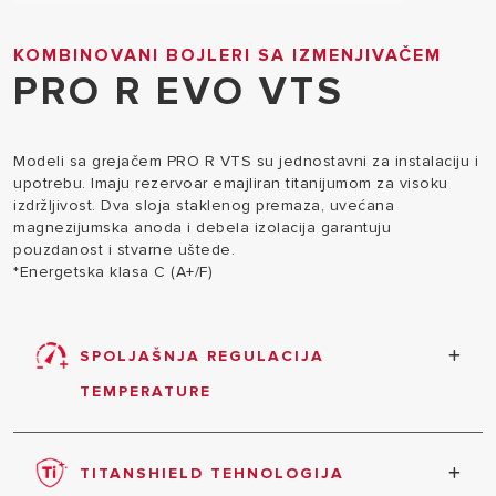
KOMBINOVANI BOJLERI SA IZMENJIVAČEM
PRO R EVO VTS
Modeli sa grejačem PRO R VTS su jednostavni za instalaciju i
upotrebu. Imaju rezervoar emajliran titanijumom za visoku
izdržljivost. Dva sloja staklenog premaza, uvećana
magnezijumska anoda i debela izolacija garantuju
pouzdanost i stvarne uštede.
*Energetska klasa C (A+/F)
SPOLJAŠNJA REGULACIJA
TEMPERATURE
Mogućnost izbora temperature koja najbolje
odgovara vašim potrebama.
TITANSHIELD TEHNOLOGIJA