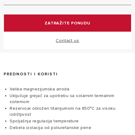
Ekskluzivna tehnologija TitanShield garantuje
dugotrajne performase. Zaštita od korozije
zahvaljujući prirodnim svojstvima titanijuma i dejstvu
ZATRAŽITE PONUDU
velike magnezijumske anode.
Contact us
PREDNOSTI I KORISTI
Velika magnezijumska anoda
Uključuje grejač za upotrebu sa solarnim termalnim
sistemom
Rezervoar obložen titanijumom na 850°C za visoku
izdržljivost
Spoljašnja regulacija temperature
Debela izolacija od poliuretanske pene