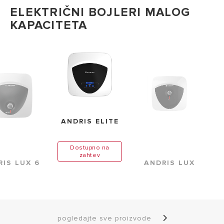
ELEKTRIČNI BOJLERI MALOG
KAPACITETA
ANDRIS ELITE
Dostupno na
zahtev
RIS LUX 6
ANDRIS LUX
pogledajte sve proizvode