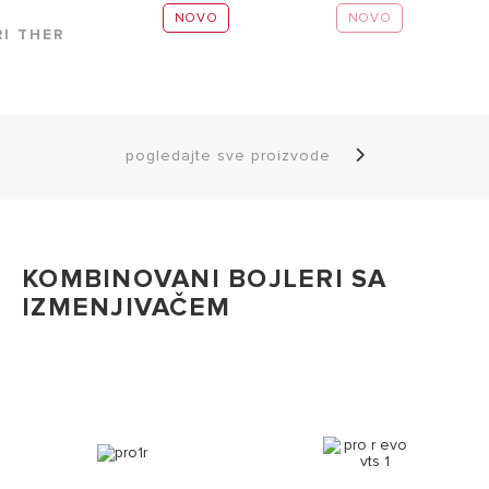
NOVO
NOVO
RI THER
pogledajte sve proizvode
KOMBINOVANI BOJLERI SA
IZMENJIVAČEM