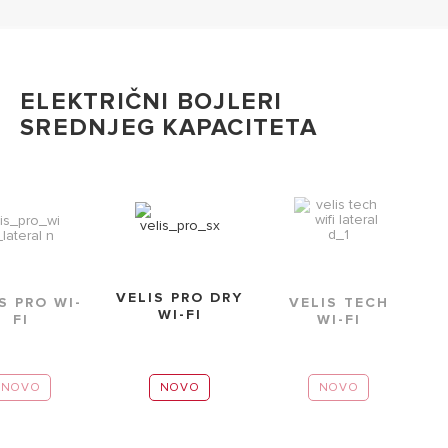
ELEKTRIČNI BOJLERI
SREDNJEG KAPACITETA
VELIS PRO DRY
VELIS TECH
S PRO WI-
WI-FI
WI-FI
FI
NOVO
NOVO
NOVO