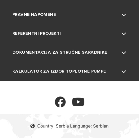
PRAVNE NAPOMENE
Uređenje doma
Česta pitanja
Bojleri
REFERENTNI PROJEKTI
Katalozi i dokumentacija
Gasni kotlovi
Privatnost
DOKUMENTACIJA ZA STRUČNE SARADNIKE
Toplotne pumpe
Kolačići
Projekti
Klima uređaji
KALKULATOR ZA IZBOR TOPLOTNE PUMPE
Tehnička dokumentacija
Ventilokonvektori
Kalkulator
Rezervoari
Termoregulacija
Country: Serbia Language: Serbian