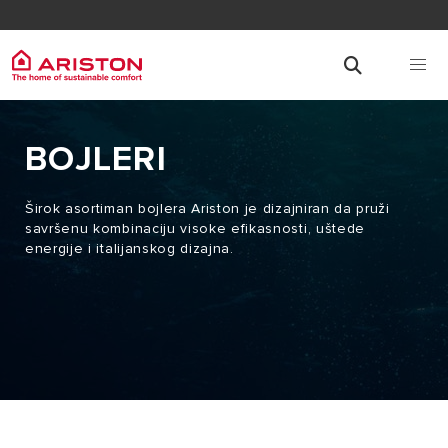
BOJLERI
Širok asortiman bojlera Ariston je dizajniran da pruži
savršenu kombinaciju visoke efikasnosti, uštede
energije i italijanskog dizajna.