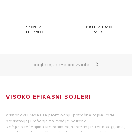
PRO1 R
PRO R EVO
THERMO
VTS
pogledajte sve proizvode
VISOKO EFIKASNI BOJLERI
Aristonovi uređaji za proizvodnju potrošne tople vode
predstavljaju rešenja za svačije potrebe.
Reč je o rešenjima kreiranim najnaprednijim tehnologijama,