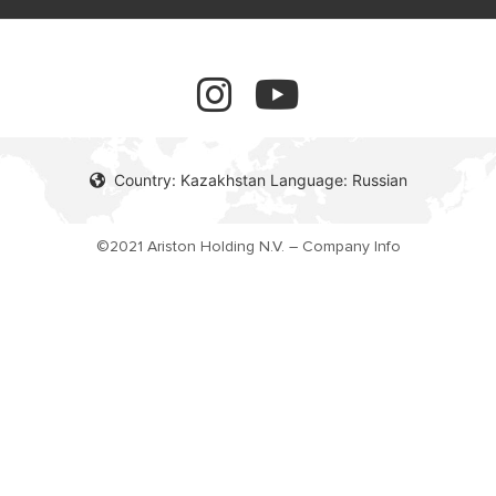
обучение
Правовая Информация
завершенные проекты
Country: Kazakhstan Language: Russian
©2021 Ariston Holding N.V. – Company Info