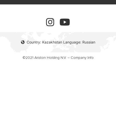
обучение
Правовая Информация
завершенные проекты
Country: Kazakhstan Language: Russian
©2021 Ariston Holding N.V. – Company Info