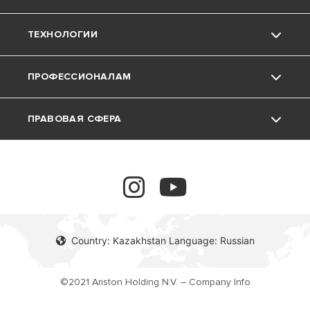
ТЕХНОЛОГИИ
Карьера
Скачать Документы
Котлы
ПРОФЕССИОНАЛАМ
Водонагреватели
Конденсационные котлы
ПРАВОВАЯ СФЕРА
Аксессуары для котлов
Традиционные котлы
программы помощи
обучение
Правовая Информация
завершенные проекты
Country: Kazakhstan Language: Russian
©2021 Ariston Holding N.V. – Company Info