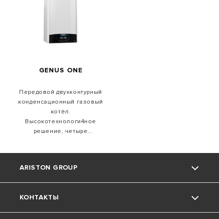
производительности.
Фротальная крышка и
дисплей выполнены из
закаленного стекла
устойчивого к царапинам
GENUS ONE
Передовой двухконтурный
конденсационный газовый
котёл.
Высокотехнологи4ное
решение, четыре
технологии для
максимальной
производительности.
ARISTON GROUP
КОНТАКТЫ
О компании Ariston