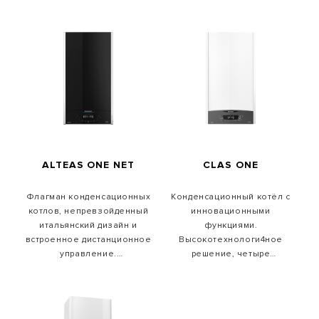
CLAS ONE
ALTEAS ONE NET
Конденсационный котёл с
Флагман конденсационных
инновационными
котлов, непревзойденный
функциями.
итальянский дизайн и
Высокотехнологи4ное
встроенное дистанционное
решение, четыре
управление.
технологии для
Высокотехнологичное
максимальной
решение, четыре
производительности.
технологии для
максимальной