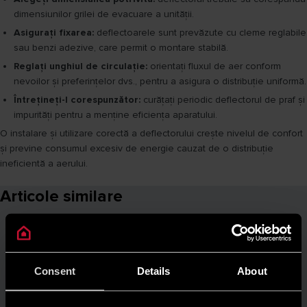
dimensiunilor grilei de evacuare a unității.
Asigurați fixarea:
deflectoarele sunt prevăzute cu cleme reglabile
sau benzi adezive, care permit o montare stabilă.
Reglați unghiul de circulație:
orientați fluxul de aer conform
nevoilor și preferințelor dvs., pentru a asigura o distribuție uniformă.
Întrețineți-l corespunzător:
curățați periodic deflectorul de praf și
impurități pentru a menține eficiența aparatului.
O instalare și utilizare corectă a deflectorului crește nivelul de confort
și previne consumul excesiv de energie cauzat de o distribuție
ineficientă a aerului.
Articole similare
Consent
Details
About