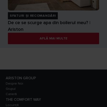
SFATURI ȘI RECOMANDĂRI
De ce se scurge apa din boilerul meu? |
Ariston
AFLĂ MAI MULTE
ARISTON GROUP
Despre Noi
Grupul
Carieră
THE COMFORT WAY
Locuință