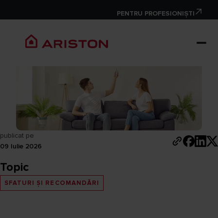
SFATURI ȘI RECOMANDĂRI
PENTRU PROFESIONIȘTI
Ce este un deflector de aer
condiționat?
publicat pe
09 Iulie 2026
Topic
SFATURI ȘI RECOMANDĂRI