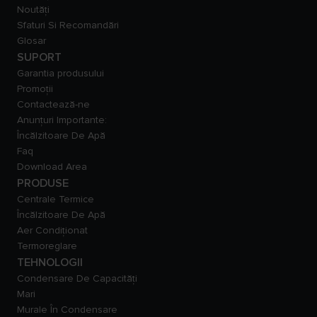
Noutăți
Sfaturi Si Recomandări
Glosar
SUPORT
Garantia produsului
Promoții
Contactează-ne
Anunțuri Importante:
Încălzitoare De Apă
Faq
Download Area
PRODUSE
Centrale Termice
Încălzitoare De Apă
Aer Condiționat
Termoreglare
TEHNOLOGII
Condensare De Capacităţi
Mari
Murale În Condensare