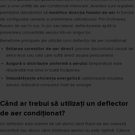
aer a unei unități de aer condiționat interioare. Acestea sunt reglabile,
permițând utilizatorilor să
modifice direcția fluxului de aer
în funcție
de configurația camerei și preferințele utilizatorului. Prin înclinarea
fluxului de aer în sus, în jos sau lateral, deflectoarele ajută la
prevenirea concentrării aerului într-un singur loc.
Beneficiile principale ale utilizării unui deflector de aer condiționat:
Evitarea curenților de aer direct
: previne disconfortul cauzat de
aerul rece sau cald care suflă direct asupra persoanelor.
Asigură o distribuție uniformă a aerului:
temperatura este
răspândită mai bine în toată încăperea.
Îmbunătățește eficiența energetică:
optimizează circulația
aerului, reducând consumul inutil de energie.
Când ar trebui să utilizați un deflector
de aer condiționat?
Un deflector este extrem de util atunci când fluxul de aer creează
disconfort sau atunci când distribuția aerului nu este optimă. Câteva