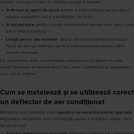
scenarii comune în care un deflector poate fi benefic:
În birouri și spații de lucru:
pentru a evita suflarea aerului direct
asupra angajaților sau a suprafețelor de lucru.
În dormitoare
: pentru a evita direcționarea aerului rece direct spre
pat în timpul somnului.
Lângă pereți sau mobilier
: atunci când obstacolele blochează
fluxul de aer, un deflector ajută la redirecționarea aerului către
zonele deschise.
De asemenea, este recomandata instalarea în încăperile in care
există diferențe de temperatură între zone, contribuind la menținerea
unui climat uniform.
Cum se instalează și se utilizează corect
un deflector de aer condiționat
Montarea unui deflector este
rapidă și nu necesită unelte speciale
.
Majoritatea modelelor sunt concepute pentru o instalare simplă. Pașii
de urmat sunt:
Alegeți dimensiunea potrivită:
deflectorul trebuie să corespundă