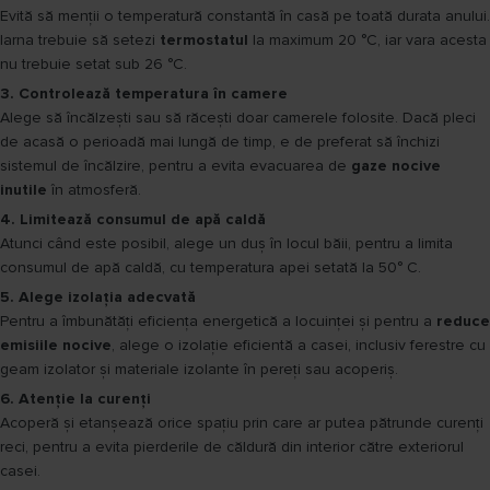
Evită să menții o temperatură constantă în casă pe toată durata anului.
Iarna trebuie să setezi
termostatul
la maximum 20 °C, iar vara acesta
nu trebuie setat sub 26 °C.
3. Controlează temperatura în camere
Alege să încălzești sau să răcești doar camerele folosite. Dacă pleci
de acasă o perioadă mai lungă de timp, e de preferat să închizi
sistemul de încălzire, pentru a evita evacuarea de
gaze nocive
inutile
în atmosferă.
4. Limitează consumul de apă caldă
Atunci când este posibil, alege un duș în locul băii, pentru a limita
consumul de apă caldă, cu temperatura apei setată la 50° C.
5. Alege izolația adecvată
Pentru a îmbunătăți eficiența energetică a locuinței și pentru a
reduce
emisiile nocive
, alege o izolație eficientă a casei, inclusiv ferestre cu
geam izolator și materiale izolante în pereți sau acoperiș.
6. Atenție la curenți
Acoperă și etanșează orice spațiu prin care ar putea pătrunde curenți
reci, pentru a evita pierderile de căldură din interior către exteriorul
casei.