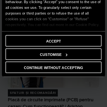
behaviour. By clicking "Accept" you consent to the use of
Prima aprindere a centralei termice în
all cookies we use. To granularly select only certain
condensare: cum funcționează? | Ariston
purposes or third parties or to refuse the use of all
cookies you can click on "Customise" or "Refuse"
AFLĂ MAI MULTE
respectively. You can find out more in our Cookie Policy.
ACCEPT
CUSTOMISE
CONTINUE WITHOUT ACCEPTING
SFATURI ȘI RECOMANDĂRI
Placă de circuite imprimate (PCB) pentru
cazan: Cum funcționează? | Ariston