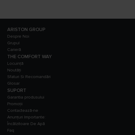
ARISTON GROUP
Despre Noi
Grupul
Carieră
THE COMFORT WAY
Locuință
Noutăți
Sfaturi Si Recomandări
Glosar
SUPORT
Garantia produsului
Promoții
Contactează-ne
Anunțuri Importante:
Încălzitoare De Apă
Faq