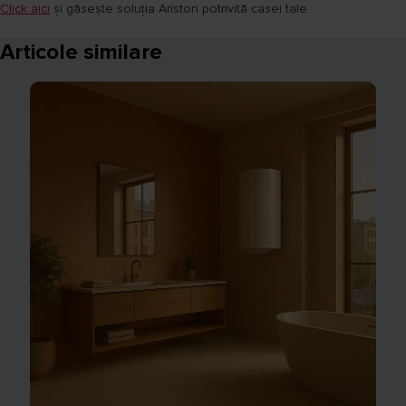
Click aici
și găsește soluția Ariston potrivită casei tale.
Articole similare