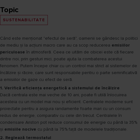
Topic
SUSTENABILITATE
Când este menționat "efectul de seră", oamenii se gândesc la politici
de mediu și la acțiuni macro care au ca scop reducerea
emisiilor
periculoase
în atmosferă. Ceea ce uităm de obicei este că fiecare
dintre noi, prin gesturi mici, poate ajuta la combaterea acestui
fenomen. Putem începe chiar cu un control mai strict al sistemelor de
încălzire și răcire, care sunt responsabile pentru o parte semnificativă
a emisiilor de gaze cu efect de seră.
1. Verifică eficiența energetică a sistemului de încălzire
Dacă centrala este mai veche de 10 ani, poate fi utilă înlocuirea
acesteia cu un model mai nou și eficient. Centralele moderne sunt
proiectate pentru a asigura randamente foarte mari cu un consum
redus de energie, comparativ cu cele din trecut. Centralele în
condensare Ariston pot reduce consumul de energie cu până la 35%
și
emisiile nocive
cu până la 75% față de modelele tradiționale.
2. Reglează termostatul