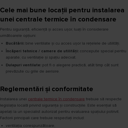
Cele mai bune locații pentru instalarea
unei centrale termice în condensare
Pentru siguranță, eficiență și acces ușor, luați în considerare
următoarele opțiuni:
Bucătării:
bine ventilate și cu acces ușor la rețelele de utilități.
Încăperi tehnice / camere de utilități:
concepute special pentru
aparate, cu ventilație și spațiu adecvat.
Dulapuri ventilate:
pot fi o alegere practică, atât timp cât sunt
prevăzute cu grile de aerisire.
Reglementări și conformitate
Instalarea unei
centrale termice în condensare
trebuie să respecte
legislația locală privind siguranța și construcțiile. Este esențial să
apelați la un specialist autorizat pentru evaluarea spațiului potrivit.
Factorii principali care trebuie respectați includ:
ventilația corespunzătoare,