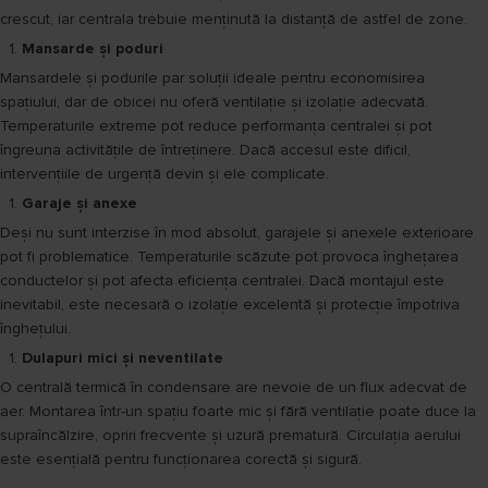
crescut, iar centrala trebuie menținută la distanță de astfel de zone.
Mansarde și poduri
Mansardele și podurile par soluții ideale pentru economisirea
spațiului, dar de obicei nu oferă ventilație și izolație adecvată.
Temperaturile extreme pot reduce performanța centralei și pot
îngreuna activitățile de întreținere. Dacă accesul este dificil,
intervențiile de urgență devin și ele complicate.
Garaje și anexe
Deși nu sunt interzise în mod absolut, garajele și anexele exterioare
pot fi problematice. Temperaturile scăzute pot provoca înghețarea
conductelor și pot afecta eficiența centralei. Dacă montajul este
inevitabil, este necesară o izolație excelentă și protecție împotriva
înghețului.
Dulapuri mici și neventilate
O centrală termică în condensare are nevoie de un flux adecvat de
aer. Montarea într-un spațiu foarte mic și fără ventilație poate duce la
supraîncălzire, opriri frecvente și uzură prematură. Circulația aerului
este esențială pentru funcționarea corectă și sigură.