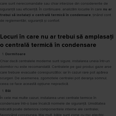
care sunt nerecomandate sau chiar interzise din considerente de
siguranță sau eficiență. În continuare, analizăm locurile în care
nu ar
trebui să instalați o centrală termică în condensare
, ținând cont
de reglementări, siguranță și confort.
Locuri în care nu ar trebui să amplasați
o centrală termică în condensare
Dormitoare
Chiar dacă centralele moderne sunt sigure, instalarea uneia într-un
dormitor nu este recomandată. Centralele pe gaz produc gaze arse
care trebuie evacuate corespunzător, iar în cazuri rare pot apărea
scurgeri. De asemenea, zgomotele centralei pot deranja somnul,
ceea ce face această opțiune nepractică.
Băi
În cele mai multe cazuri, instalarea unei centrale termice în
condensare într-o baie încalcă normele de siguranță. Umiditatea
ridicată poate deteriora componentele interne ale centralei,
favorizând coroziunea. Mai mult, băile sunt zone cu risc electric