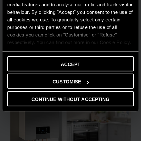
media features and to analyse our traffic and track visitor
behaviour. By clicking "Accept" you consent to the use of
all cookies we use. To granularly select only certain
purposes or third parties or to refuse the use of all
GHID DE ECONOMISIRE
cookies you can click on "Customise" or "Refuse"
respectively. You can find out more in our Cookie Policy.
Întreținerea predictivă: semnificație și
informații | Ariston
AFLĂ MAI MULTE
ACCEPT
CUSTOMISE
CONTINUE WITHOUT ACCEPTING