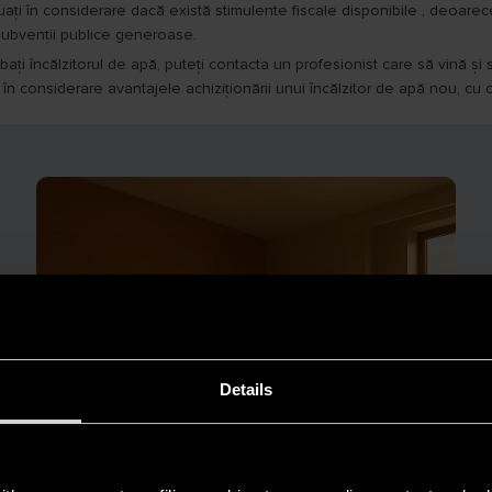
ați în considerare dacă există stimulente fiscale disponibile , deoarece
subvenții publice generoase.
bați încălzitorul de apă, puteți contacta un profesionist care să vină și
ați în considerare avantajele achiziționării unui încălzitor de apă nou, c
Details