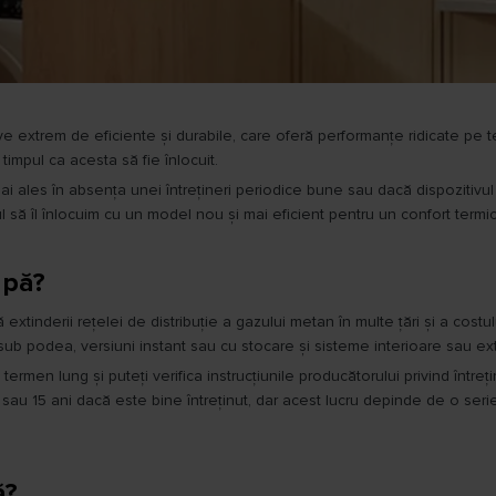
ve extrem de eficiente și durabile, care oferă performanțe ridicate pe
timpul ca acesta să fie înlocuit.
ai ales în absența unei întrețineri periodice bune sau dacă dispozitivul
l să îl înlocuim cu un model nou și mai eficient pentru un confort termic 
apă?
extinderii rețelei de distribuție a gazului metan în multe țări și a costulu
sub podea, versiuni instant sau cu stocare și sisteme interioare sau ex
rmen lung și puteți verifica instrucțiunile producătorului privind între
au 15 ani dacă este bine întreținut, dar acest lucru depinde de o serie de
ă?