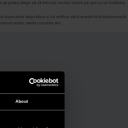
 ați putea alege să vă înlocuiți vechiul sistem pe gaz cu un încălzitor
 să inspecteze dispozitivul și să verifice dacă acesta încă funcționează
u consum redus, pentru locuința dvs.
About