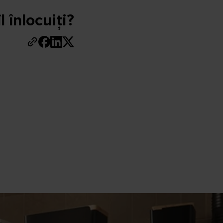
 înlocuiți?