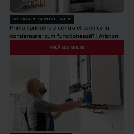
INSTALARE ȘI ÎNTREȚINERE
Prima aprindere a centralei termice în
condensare: cum funcționează? | Ariston
AFLĂ MAI MULTE