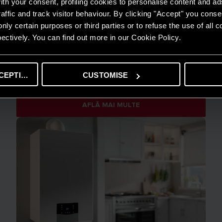
th your consent, profiling cookies to personalise content and ad
affic and track visitor behaviour. By clicking "Accept" you consen
nly certain purposes or third parties or to refuse the use of all 
ectively. You can find out more in our Cookie Policy.
GHID DE ECONOMISIRE
Întreținerea predictivă: semnificație și
CEPTING
CUSTOMISE
informații | Ariston
AFLĂ MAI MULTE