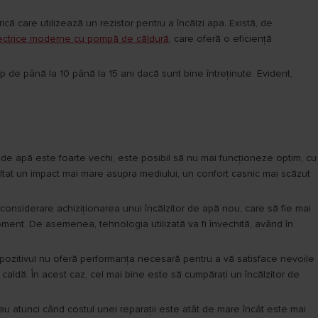
că care utilizează un rezistor pentru a încălzi apa. Există, de
lectrice moderne cu pompă de căldură
, care oferă o eficiență
p de până la 10 până la 15 ani dacă sunt bine întreținute. Evident,
or de apă este foarte vechi, este posibil să nu mai funcționeze optim, cu
ultat un impact mai mare asupra mediului, un confort casnic mai scăzut
 considerare achiziționarea unui încălzitor de apă nou, care să fie mai
oment. De asemenea, tehnologia utilizată va fi învechită, având în
 dispozitivul nu oferă performanța necesară pentru a vă satisface nevoile
aldă. În acest caz, cel mai bine este să cumpărați un încălzitor de
 sau atunci când costul unei reparații este atât de mare încât este mai