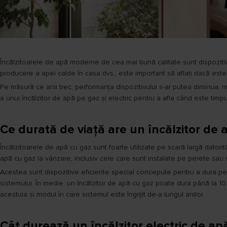
Încălzitoarele de apă moderne de cea mai bună calitate sunt dispoziti
producere a apei calde în casa dvs., este important să aflați dacă este 
Pe măsură ce anii trec, performanța dispozitivului s-ar putea diminua, m
a unui încălzitor de apă pe gaz și electric pentru a afla când este timpu
Ce durată de viață are un încălzitor de 
Încălzitoarele de apă cu gaz sunt foarte utilizate pe scară largă datorită 
apă cu gaz la vânzare, inclusiv cele care sunt instalate pe perete sau 
Acestea sunt dispozitive eficiente special concepute pentru a dura pe te
sistemului. În medie, un încălzitor de apă cu gaz poate dura până la 10 s
acestuia și modul în care sistemul este îngrijit de-a lungul anilor.
Cât durează un încălzitor electric de ap