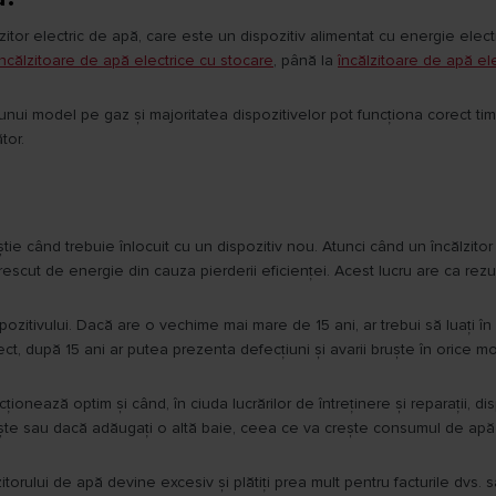
tor electric de apă, care este un dispozitiv alimentat cu energie electri
încălzitoare de apă electrice cu stocare
, până la
încălzitoare de apă e
 unui model pe gaz și majoritatea dispozitivelor pot funcționa corect tim
tor.
știe când trebuie înlocuit cu un dispozitiv nou. Atunci când un încălzit
escut de energie din cauza pierderii eficienței. Acest lucru are ca rez
ozitivului. Dacă are o vechime mai mare de 15 ani, ar trebui să luați în
ct, după 15 ani ar putea prezenta defecțiuni și avarii bruște în orice m
cționează optim și când, în ciuda lucrărilor de întreținere și reparații,
ește sau dacă adăugați o altă baie, ceea ce va crește consumul de apă c
itorului de apă devine excesiv și plătiți prea mult pentru facturile dvs.