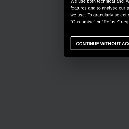
We use both technical and, wi
features and to analyse our tr
we use. To granularly select o
"Customise" or "Refuse" resp
CONTINUE WITHOUT AC