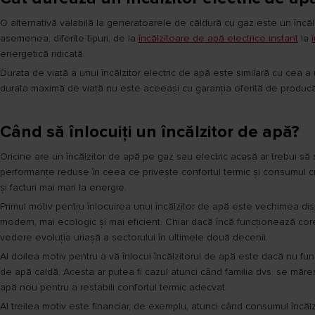
O alternativă valabilă la generatoarele de căldură cu gaz este un încălzi
asemenea, diferite tipuri, de la
încălzitoare de apă electrice instant
la
energetică ridicată.
Durata de viață a unui încălzitor electric de apă este similară cu cea a
durata maximă de viață nu este aceeași cu garanția oferită de producă
Când să înlocuiți un încălzitor de apă?
Oricine are un încălzitor de apă pe gaz sau electric acasă ar trebui să 
performanțe reduse în ceea ce privește confortul termic și consumul cr
și facturi mai mari la energie.
Primul motiv pentru înlocuirea unui încălzitor de apă este vechimea disp
modern, mai ecologic și mai eficient. Chiar dacă încă funcționează core
vedere evoluția uriașă a sectorului în ultimele două decenii.
Al doilea motiv pentru a vă înlocui încălzitorul de apă este dacă nu fun
de apă caldă. Acesta ar putea fi cazul atunci când familia dvs. se măr
apă nou pentru a restabili confortul termic adecvat.
Al treilea motiv este financiar, de exemplu, atunci când consumul încălz