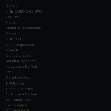
Grupul
Carieră
THE COMFORT WAY
Locuință
Noutăți
Sfaturi Si Recomandări
Glosar
SUPORT
Garantia produsului
Promoții
Contactează-ne
Anunțuri Importante:
Încălzitoare De Apă
Faq
Download Area
PRODUSE
Centrale Termice
Încălzitoare De Apă
Aer Condiționat
Termoreglare
TEHNOLOGII