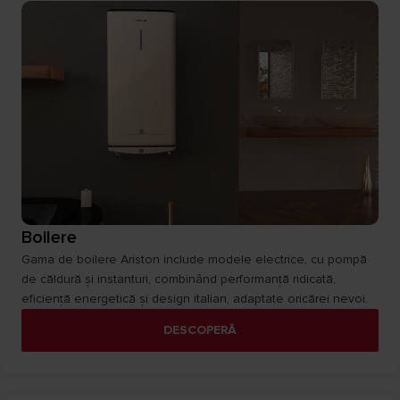
Boilere
Gama de boilere Ariston include modele electrice, cu pompă
de căldură și instanturi, combinând performanță ridicată,
eficiență energetică și design italian, adaptate oricărei nevoi.
DESCOPERĂ