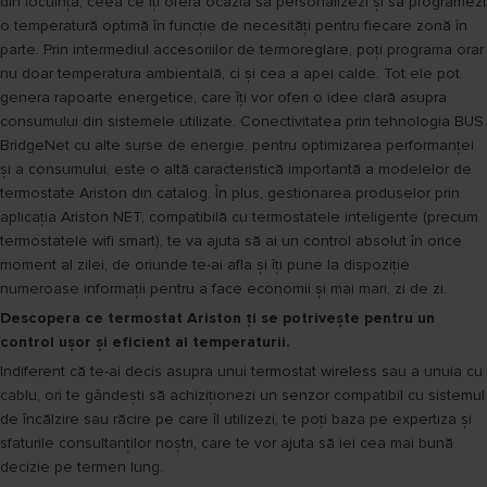
din locuință, ceea ce îți oferă ocazia să personalizezi și să programezi
o temperatură optimă în funcție de necesități pentru fiecare zonă în
parte. Prin intermediul accesoriilor de termoreglare, poți programa orar
nu doar temperatura ambientală, ci și cea a apei calde. Tot ele pot
genera rapoarte energetice, care îți vor oferi o idee clară asupra
consumului din sistemele utilizate. Conectivitatea prin tehnologia BUS
BridgeNet cu alte surse de energie, pentru optimizarea performanței
și a consumului, este o altă caracteristică importantă a modelelor de
termostate Ariston din catalog. În plus, gestionarea produselor prin
aplicația Ariston NET, compatibilă cu termostatele inteligente (precum
termostatele wifi smart), te va ajuta să ai un control absolut în orice
moment al zilei, de oriunde te-ai afla și îți pune la dispoziție
numeroase informații pentru a face economii și mai mari, zi de zi.
Descopera ce termostat Ariston ți se potrivește pentru un
control ușor și eficient al temperaturii.
Indiferent că te-ai decis asupra unui termostat wireless sau a unuia cu
cablu, ori te gândești să achiziționezi un senzor compatibil cu sistemul
de încălzire sau răcire pe care îl utilizezi, te poți baza pe expertiza și
sfaturile consultanților noștri, care te vor ajuta să iei cea mai bună
decizie pe termen lung.