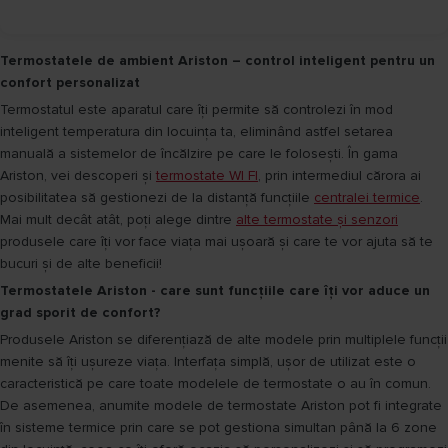
Termostatele de ambient Ariston – control inteligent pentru un
confort personalizat
Termostatul este aparatul care îți permite să controlezi în mod
inteligent temperatura din locuința ta, eliminând astfel setarea
manuală a sistemelor de încălzire pe care le folosești. În gama
Ariston, vei descoperi și
termostate WI FI
, prin intermediul cărora ai
posibilitatea să gestionezi de la distanță funcțiile
centralei termice
.
Mai mult decât atât, poți alege dintre
alte termostate și senzori
produsele care îți vor face viața mai ușoară și care te vor ajuta să te
bucuri și de alte beneficii!
Termostatele Ariston - care sunt funcțiile care îți vor aduce un
grad sporit de confort?
Produsele Ariston se diferențiază de alte modele prin multiplele funcții
menite să îți ușureze viața. Interfața simplă, ușor de utilizat este o
caracteristică pe care toate modelele de termostate o au în comun.
De asemenea, anumite modele de termostate Ariston pot fi integrate
în sisteme termice prin care se pot gestiona simultan până la 6 zone