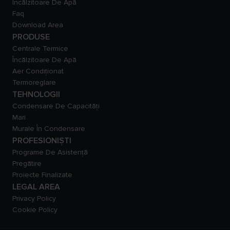
Încălzitoare De Apă
Faq
Download Area
PRODUSE
Centrale Termice
Încălzitoare De Apă
Aer Condiționat
Termoreglare
TEHNOLOGII
Condensare De Capacităţi
Mari
Murale În Condensare
PROFESIONIȘTI
Programe De Asistență
Pregătire
Proiecte Finalizate
LEGAL AREA
Privacy Policy
Cookie Policy