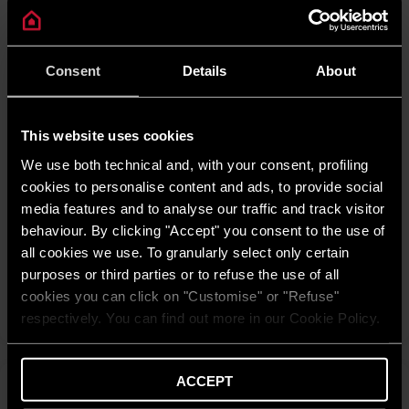
Consent
Details
About
This website uses cookies
We use both technical and, with your consent, profiling
cookies to personalise content and ads, to provide social
media features and to analyse our traffic and track visitor
behaviour. By clicking "Accept" you consent to the use of
all cookies we use. To granularly select only certain
Cube RF
purposes or third parties or to refuse the use of all
DESCOPERĂ
cookies you can click on "Customise" or "Refuse"
respectively. You can find out more in our Cookie Policy.
ACCEPT