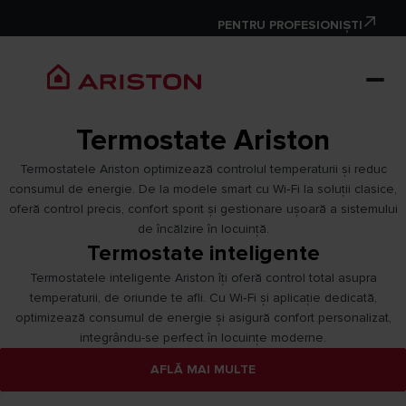
PENTRU PROFESIONIȘTI
Termostate Ariston
Termostatele Ariston optimizează controlul temperaturii și reduc
consumul de energie. De la modele smart cu Wi‑Fi la soluții clasice,
oferă control precis, confort sporit și gestionare ușoară a sistemului
de încălzire în locuință.
Termostate inteligente
Termostatele inteligente Ariston îți oferă control total asupra
temperaturii, de oriunde te afli. Cu Wi‑Fi și aplicație dedicată,
optimizează consumul de energie și asigură confort personalizat,
integrându-se perfect în locuințe moderne.
AFLĂ MAI MULTE