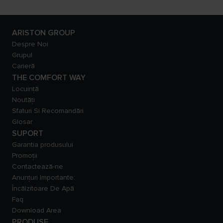
ARISTON GROUP
Despre Noi
Grupul
Carieră
THE COMFORT WAY
Locuință
Noutăți
Sfaturi Si Recomandări
Glosar
SUPORT
Garantia produsului
Promoții
Contactează-ne
Anunțuri Importante:
Încălzitoare De Apă
Faq
Download Area
PRODUSE