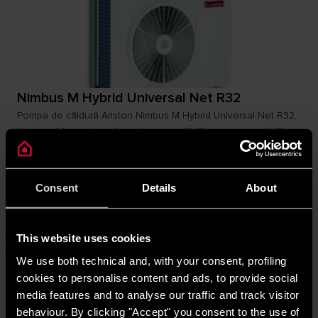
Nimbus M Hybrid Universal Net R32
Pompa de căldură Ariston Nimbus M Hybrid Universal Net R32,
tip monobloc cu inverter, este compatibilă cu orice centrală.
Echipată cu Energy Manager avansat, optimizează consumul și
asigură eficiență ridicată și confort constant pentru diverse
tipuri de locuințe.
Consent
Details
About
DESCOPERĂ
This website uses cookies
We use both technical and, with your consent, profiling
cookies to personalise content and ads, to provide social
media features and to analyse our traffic and track visitor
behaviour. By clicking "Accept" you consent to the use of