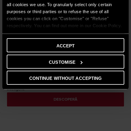
all cookies we use. To granularly select only certain
purposes or third parties or to refuse the use of all
cookies you can click on "Customise" or "Refuse"
respectively. You can find out more in our Cookie Policy.
ACCEPT
Nimbus Hybrid S Net R32
CUSTOMISE
Pompa de căldură Ariston Nimbus Hybrid S Net R32 este o
soluție hibridă pentru încălzire, răcire și apă caldă menajeră.
Echipată cu Energy Manager, optimizează consumul și oferă
CONTINUE WITHOUT ACCEPTING
eficiență energetică ridicată, confort constant și control
inteligent.
DESCOPERĂ