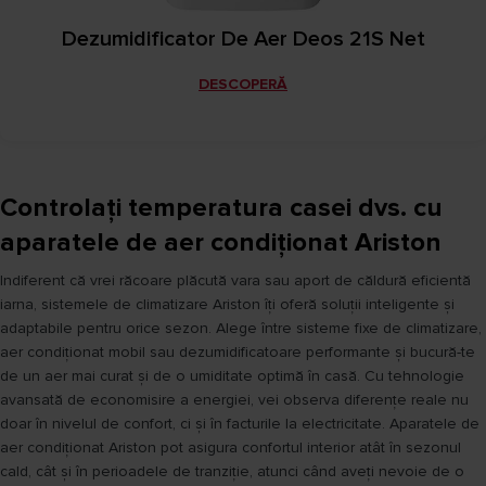
Dezumidificator De Aer Deos 21S Net
DESCOPERĂ
Controlați temperatura casei dvs. cu
aparatele de aer condiționat Ariston
Indiferent că vrei răcoare plăcută vara sau aport de căldură eficientă
iarna, sistemele de climatizare Ariston îți oferă soluții inteligente și
adaptabile pentru orice sezon. Alege între sisteme fixe de climatizare,
aer condiționat mobil sau dezumidificatoare performante și bucură-te
de un aer mai curat și de o umiditate optimă în casă. Cu tehnologie
avansată de economisire a energiei, vei observa diferențe reale nu
doar în nivelul de confort, ci și în facturile la electricitate. Aparatele de
aer condiționat Ariston pot asigura confortul interior atât în sezonul
cald, cât și în perioadele de tranziție, atunci când aveți nevoie de o