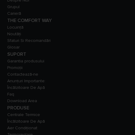
Despre Noi
Grupul
Carieră
THE COMFORT WAY
Locuință
Noutăți
Sfaturi Si Recomandări
Glosar
SUPORT
Garantia produsului
Promoții
Contactează-ne
Anunțuri Importante:
Încălzitoare De Apă
Faq
Download Area
PRODUSE
Centrale Termice
Încălzitoare De Apă
Aer Condiționat
Termoreglare