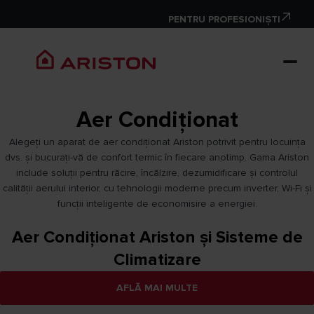
PENTRU PROFESIONIȘTI
Aer Condiționat
Alegeți un aparat de aer condiționat Ariston potrivit pentru locuința
dvs. și bucurați-vă de confort termic în fiecare anotimp. Gama Ariston
include soluții pentru răcire, încălzire, dezumidificare și controlul
calității aerului interior, cu tehnologii moderne precum inverter, Wi-Fi și
funcții inteligente de economisire a energiei.
Aer Condiționat Ariston și Sisteme de
Climatizare
AFLĂ MAI MULTE