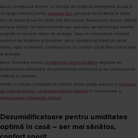
Aerul condiționat Ariston, cu funcție de încălzire inteligentă, poate fi
un sprijin eficient pentru
sistemul dvs.
principal de încălzire în zilele
reci de toamnă sau în serile mai răcoroase. Setarea pe modul căldură
se face simplu, din telecomandă sau aplicație, iar tehnologia inverter
asigură un consum redus de energie. Deși nu înlocuiește complet
sistemul de încălzire al locuinței, aerul condiționat oferă un aport
termic rapid și eficient, contribuind la un confort sporit fără costuri mari
la energie.
Iarna, folosirea aerului
condiționat pentru încălzire
depinde de
temperatura exterioară, de performanța modelului și de necesarul de
căldură al camerei
.
Pentru o soluție completă de confort termic puteți explora și
pompele
de căldură Ariston
,
centralele termice Ariston
în condensare și
termostatele inteligente Ariston
.
Dezumidificatoare pentru umiditatea
optimă în casă – aer mai sănătos,
confort sporit