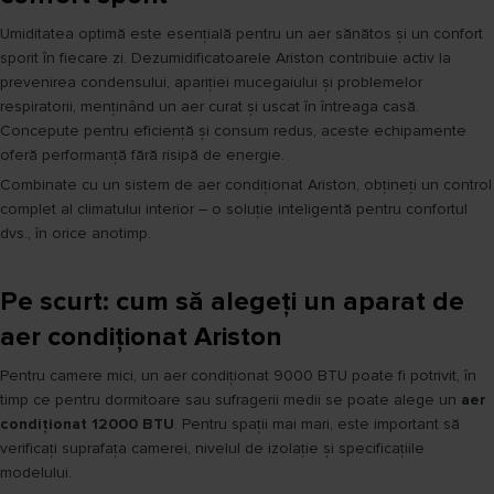
Umiditatea optimă este esențială pentru un aer sănătos și un confort
sporit în fiecare zi. Dezumidificatoarele Ariston contribuie activ la
prevenirea condensului, apariției mucegaiului și problemelor
respiratorii, menținând un aer curat și uscat în întreaga casă.
Concepute pentru eficiență și consum redus, aceste echipamente
oferă performanță fără risipă de energie.
Combinate cu un sistem de aer condiționat Ariston, obțineți un control
complet al climatului interior – o soluție inteligentă pentru confortul
dvs., în orice anotimp.
Pe scurt: cum să alegeți un aparat de
aer condiționat Ariston
Pentru camere mici, un aer condiționat 9000 BTU poate fi potrivit, în
timp ce pentru dormitoare sau sufragerii medii se poate alege un
aer
condiționat 12000 BTU
. Pentru spații mai mari, este important să
verificați suprafața camerei, nivelul de izolație și specificațiile
modelului.