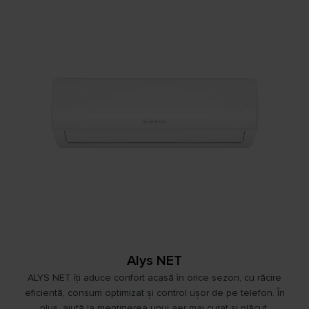
Alys NET
ALYS NET îți aduce confort acasă în orice sezon, cu răcire
eficientă, consum optimizat și control ușor de pe telefon. În
plus, ajută la menținerea unui aer mai curat și plăcut.