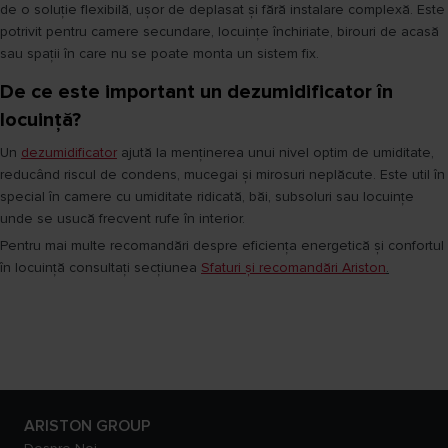
de o soluție flexibilă, ușor de deplasat și fără instalare complexă. Este
potrivit pentru camere secundare, locuințe închiriate, birouri de acasă
sau spații în care nu se poate monta un sistem fix.
De ce este important un dezumidificator în
locuință?
Un
dezumidificator
ajută la menținerea unui nivel optim de umiditate,
reducând riscul de condens, mucegai și mirosuri neplăcute. Este util în
special în camere cu umiditate ridicată, băi, subsoluri sau locuințe
unde se usucă frecvent rufe în interior.
Pentru mai multe recomandări despre eficiența energetică și confortul
în locuință consultați secțiunea
Sfaturi și recomandări Ariston
.
ARISTON GROUP