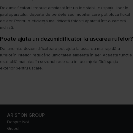
Dezumidificatorul trebuie amplasat într-un loc stabil, cu spațiu liber în
jurul aparatului, departe de perdele sau mobilier care pot bloca fluxul
de aer. Pentru o eficiență mai ridicată folosiți aparatul într-o cameră
închisă.
Poate ajuta un dezumidificator la uscarea rufelor?
Da, anumite dezumidificatoare pot ajuta la uscarea mai rapidă a
rufelor în interior, reducând umiditatea eliberată în aer. Această funcție
este utilă mai ales în sezonul rece sau în locuințele fără spațiu
exterior pentru uscare.
ARISTON GROUP
Despre Noi
Grupul