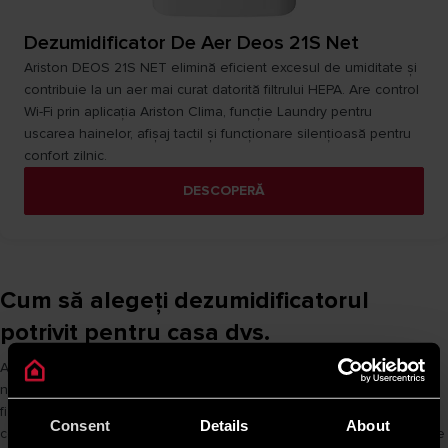
Dezumidificator De Aer Deos 21S Net
Ariston DEOS 21S NET elimină eficient excesul de umiditate și
contribuie la un aer mai curat datorită filtrului HEPA. Are control
Wi-Fi prin aplicația Ariston Clima, funcție Laundry pentru
uscarea hainelor, afișaj tactil și funcționare silențioasă pentru
confort zilnic.
DESCOPERĂ
Cum să alegeți dezumidificatorul
potrivit pentru casa dvs.
Alegerea
dezumidificatorului
potrivit depinde de suprafața camerei,
nivelul de umiditate, frecvența de utilizare și tipul de spațiu în care va
fi folosit. Pentru camere mici sau birouri poate fi suficient un aparat
Consent
Details
About
compact, în timp ce pentru spații mai mari, subsoluri sau camere foarte