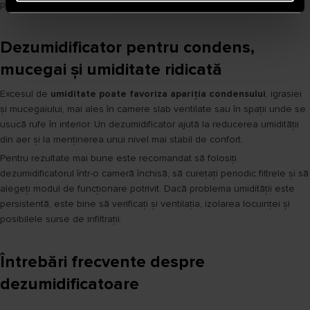
plăcut și un aer mai confortabil pentru întreaga familie.
Dezumidificator pentru condens,
mucegai și umiditate ridicată
Excesul de
umiditate poate favoriza apariția condensului
, igrasiei
și mucegaiului, mai ales în camere slab ventilate sau în spații unde se
usucă rufe în interior. Un dezumidificator ajută la reducerea umidității
din aer și la menținerea unui nivel mai stabil de confort.
Pentru rezultate mai bune este recomandat să folosiți
dezumidificatorul într-o cameră închisă, să curețați periodic filtrele și să
alegeți modul de funcționare potrivit. Dacă problema umidității este
persistentă, este bine să verificați și ventilația, izolarea locuinței și
posibilele surse de infiltrații.
Întrebări frecvente despre
dezumidificatoare