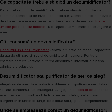
Ce capacitate trebuie să aibă un dezumidificator?
Capacitatea unui dezumidificator
trebuie aleasă în funcție de
suprafața camerei și de nivelul de umiditate. Camerele mici au nevoie,
de obicei, de aparate compacte, în timp ce spațiile mari sau
foarte
umede pot necesita modele
cu o capacitate mai mare de extragere a
apei.
Cât consumă un dezumidificator?
Consumul unui dezumidificator
variază în funcție de model, capacitate,
durata de utilizare și nivelul de umiditate din cameră. Pentru o
estimare corectă verificați puterea absorbită și informațiile din fișa
tehnică a produsului.
Dezumidificator sau purificator de aer: ce aleg?
Alegeți un dezumidificator dacă problema principală este umiditatea
ridicată, condensul sau mucegaiul. Alegeți un
purificator de aer
dacă
aveți nevoie în primul rând de filtrarea particulelor, prafului sau
alergenilor. În unele locuințe, cele două soluții pot fi complementare.
Unde se amplasează corect un dezumidificator?