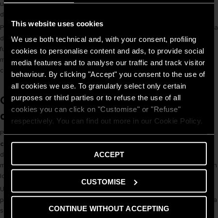
umede poate fi necesar un model cu o capacitate mai mare de
dezumidificare.
This website uses cookies
Pentru o alegere corectă verificați suprafața recomandată, capacitatea
de extragere a umidității, nivelul de zgomot, consumul de energie și
We use both technical and, with your consent, profiling
funcțiile disponibile. Un
dezumidificator
dimensionat corect poate
cookies to personalise content and ads, to provide social
menține umiditatea la un nivel confortabil și poate reduce riscul de
media features and to analyse our traffic and track visitor
condens, igrasie și mucegai.
behaviour. By clicking "Accept" you consent to the use of
all cookies we use. To granularly select only certain
purposes or third parties or to refuse the use of all
Când aveți nevoie de un
cookies you can click on "Customise" or "Refuse"
dezumidificator în locuință
respectively. You can find out more in our Cookie Policy.
Puteți avea nevoie de un
dezumidificator atunci când observați
condens frecvent pe geamuri
, pereți reci și umezi, miros persistent
de umezeală, haine care se usucă greu sau apariția petelor de
ACCEPT
mucegai. Aceste semne pot indica un nivel prea ridicat de umiditate în
locuință.
CUSTOMISE
Un dezumidificator Ariston permite controlul constant al umidității și
poate fi folosit în diferite zone ale casei, de la dormitor și baie până la
CONTINUE WITHOUT ACCEPTING
sufragerie, birou sau subsol. În acest fel asigură un climat interior mai