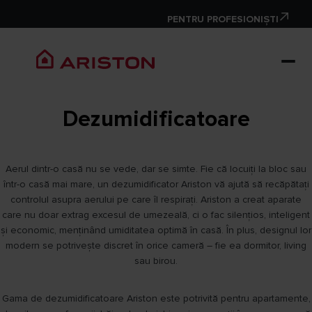
PENTRU PROFESIONIȘTI
Dezumidificatoare
Aerul dintr-o casă nu se vede, dar se simte. Fie că locuiți la bloc sau
într-o casă mai mare, un dezumidificator Ariston vă ajută să recăpătați
controlul asupra aerului pe care îl respirați. Ariston a creat aparate
care nu doar extrag excesul de umezeală, ci o fac silențios, inteligent
și economic, menținând umiditatea optimă în casă. În plus, designul lor
modern se potrivește discret în orice cameră – fie ea dormitor, living
sau birou.
Gama de dezumidificatoare Ariston este potrivită pentru apartamente,