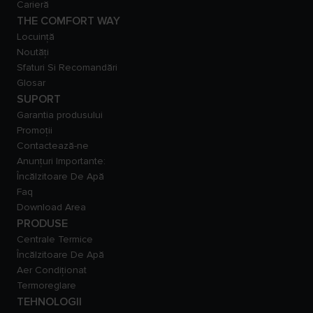
Carieră
THE COMFORT WAY
Locuință
Noutăți
Sfaturi Si Recomandări
Glosar
SUPORT
Garantia produsului
Promoții
Contactează-ne
Anunțuri Importante:
Încălzitoare De Apă
Faq
Download Area
PRODUSE
Centrale Termice
Încălzitoare De Apă
Aer Condiționat
Termoreglare
TEHNOLOGII