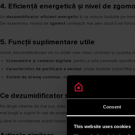
4. Eficiență energetică și nivel de zgom
Un
dezumidificator eficient energetic
îți va reduce facturile pe te
De asemenea, nivelul de
zgomot
contează, mai ales dacă îl vei folos
5. Funcții suplimentare utile
Unele dezumidificatoare vin cu dotări care cresc confortul și ușurința d
Cronometre și comenzi digitale
: pentru a seta perioade specifice
Caracteristici de purificare a aerului
: unele modele includ filtre 
Sistem de drenaj continuu
: util pentru operațiuni prelungite fără 
Ce dezumidificator să alegi?
Pe lângă criteriile de mai sus, este recomandat să citești recenziile altor
Consent
mai lungă și suport în caz de probleme.
Luând în considerare acești factori, vei putea selecta
dezumidificatorul
This website uses cookies