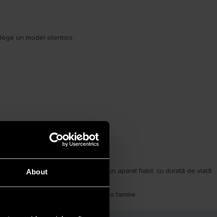
lege un model silențios.
t-vânzare
. Astfel, vei avea parte de un aparat fiabil, cu durată de viață
About
sănătos și confortabil pentru întreaga familie.