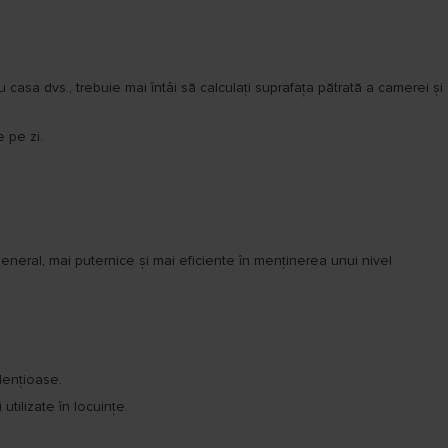
asa dvs., trebuie mai întâi să calculați suprafața pătrată a camerei și
 pe zi.
 general, mai puternice și mai eficiente în menținerea unui nivel
lențioase.
tilizate în locuințe.