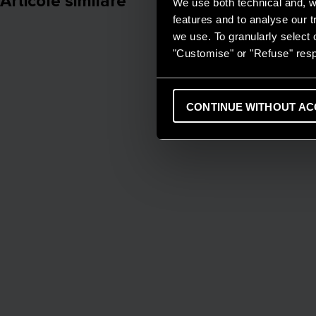
Articole similare
We use both technical and, wi
features and to analyse our tr
we use. To granularly select o
"Customise" or "Refuse" resp
CONTINUE WITHOUT AC