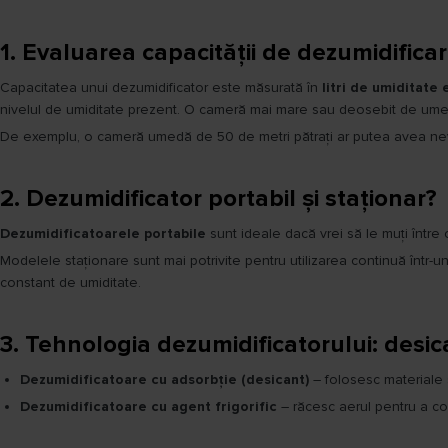
1. Evaluarea capacității de dezumidifica
Capacitatea unui dezumidificator este măsurată în
litri de umiditate 
nivelul de umiditate prezent. O cameră mai mare sau deosebit de umed
De exemplu, o cameră umedă de 50 de metri pătrați ar putea avea nevoie
2. Dezumidificator portabil și staționar?
Dezumidificatoarele portabile
sunt ideale dacă vrei să le muți între c
Modelele staționare sunt mai potrivite pentru utilizarea continuă într-un
constant de umiditate.
3. Tehnologia dezumidificatorului: desica
Dezumidificatoare cu adsorbție (desicant)
– folosesc materiale 
Dezumidificatoare cu agent frigorific
– răcesc aerul pentru a con