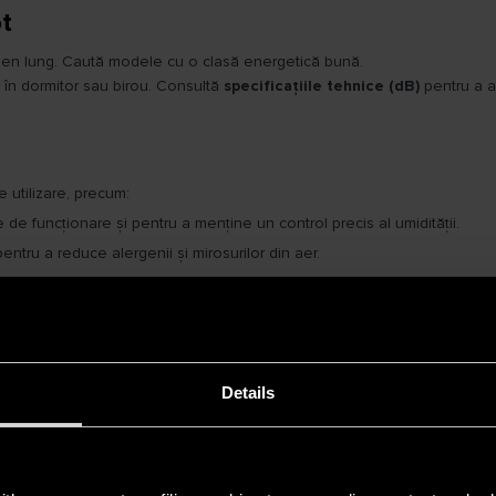
ot
rmen lung. Caută modele cu o clasă energetică bună.
i în dormitor sau birou. Consultă
specificațiile tehnice (dB)
pentru a a
e utilizare, precum:
 de funcționare și pentru a menține un control precis al umidității.
pentru a reduce alergenii și mirosurilor din aer.
a fi nevoie să goliți manual rezervorul.
 utilizatori și să alegi
un model cu garanție solidă și asistență pos
Details
care se potrivește cel mai bine locuinței tale, contribuind la un mediu 