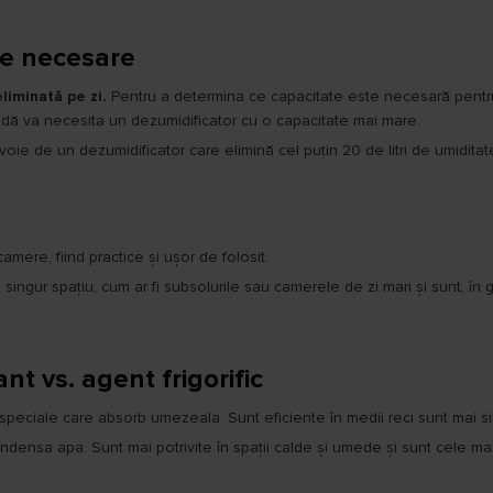
re necesare
eliminată pe zi.
Pentru a determina ce capacitate este necesară pentru c
ă va necesita un dezumidificator cu o capacitate mai mare.
 de un dezumidificator care elimină cel puțin 20 de litri de umiditate
amere, fiind practice și ușor de folosit.
 singur spațiu, cum ar fi subsolurile sau camerele de zi mari și sunt, în
nt vs. agent frigorific
speciale care absorb umezeala. Sunt eficiente în medii reci sunt mai si
densa apa. Sunt mai potrivite în spații calde și umede și sunt cele mai u