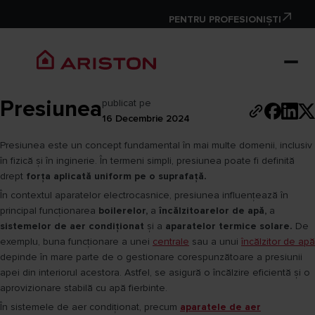
PENTRU PROFESIONIȘTI
Presiunea
publicat pe
16 Decembrie 2024
Presiunea este un concept fundamental în mai multe domenii, inclusiv
în fizică și în inginerie. În termeni simpli, presiunea poate fi definită
drept
forța aplicată uniform pe o suprafață.
În contextul aparatelor electrocasnice, presiunea influențează în
principal funcționarea
boilerelor,
a
încălzitoarelor de apă,
a
sistemelor de aer condiționat
și a
aparatelor termice solare.
De
exemplu, buna funcționare a unei
centrale
sau a unui
încălzitor de apă
depinde în mare parte de o gestionare corespunzătoare a presiunii
apei din interiorul acestora. Astfel, se asigură o încălzire eficientă și o
aprovizionare stabilă cu apă fierbinte.
În sistemele de aer condiționat, precum
aparatele de aer