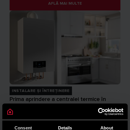
AFLĂ MAI MULTE
INSTALARE ȘI ÎNTREȚINERE
Prima aprindere a centralei termice în
condensare: cum funcționează? | Ariston
AFLĂ MAI MULTE
Consent
Details
About