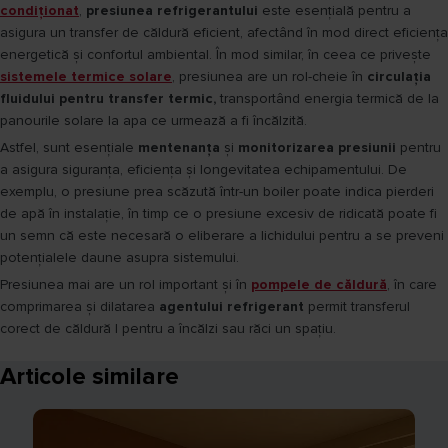
condiționat
,
presiunea refrigerantului
este esențială pentru a
asigura un transfer de căldură eficient, afectând în mod direct eficiența
energetică și confortul ambiental. În mod similar, în ceea ce privește
sistemele termice solare
, presiunea are un rol-cheie în
circulația
fluidului pentru transfer termic,
transportând energia termică de la
panourile solare la apa ce urmează a fi încălzită.
Astfel, sunt esențiale
mentenanța
și
monitorizarea presiunii
pentru
a asigura siguranța, eficiența și longevitatea echipamentului. De
exemplu, o presiune prea scăzută într-un boiler poate indica pierderi
de apă în instalație, în timp ce o presiune excesiv de ridicată poate fi
un semn că este necesară o eliberare a lichidului pentru a se preveni
potențialele daune asupra sistemului.
Presiunea mai are un rol important și în
pompele de căldură
, în care
comprimarea și dilatarea
agentului refrigerant
permit transferul
corect de căldură | pentru a încălzi sau răci un spațiu.
Articole similare