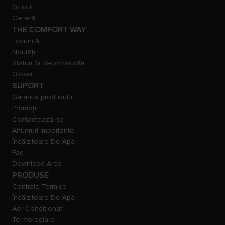
Grupul
Carieră
THE COMFORT WAY
Locuință
Noutăți
Sfaturi Si Recomandări
Glosar
SUPORT
Garantia produsului
Promoții
Contactează-ne
Anunțuri Importante:
Încălzitoare De Apă
Faq
Download Area
PRODUSE
Centrale Termice
Încălzitoare De Apă
Aer Condiționat
Termoreglare