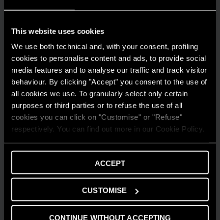
This website uses cookies
We use both technical and, with your consent, profiling
cookies to personalise content and ads, to provide social
media features and to analyse our traffic and track visitor
behaviour. By clicking "Accept" you consent to the use of
all cookies we use. To granularly select only certain
purposes or third parties or to refuse the use of all
cookies you can click on "Customise" or "Refuse"
SFATURI ȘI RECOMANDĂRI
respectively. You can find out more in our Cookie Policy.
Placă de circuite imprimate (PCB) pentru
cazan: Cum funcționează? | Ariston
ACCEPT
AFLĂ MAI MULTE
CUSTOMISE
CONTINUE WITHOUT ACCEPTING