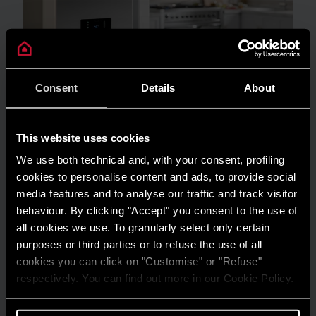
Consent
Details
About
INSTALARE ȘI ÎNTREȚINERE
Prima aprindere a centralei termice în
condensare: cum funcționează? | Ariston
This website uses cookies
AFLĂ MAI MULTE
We use both technical and, with your consent, profiling
cookies to personalise content and ads, to provide social
media features and to analyse our traffic and track visitor
behaviour. By clicking "Accept" you consent to the use of
all cookies we use. To granularly select only certain
purposes or third parties or to refuse the use of all
cookies you can click on "Customise" or "Refuse"
respectively. You can find out more in our Cookie Policy.