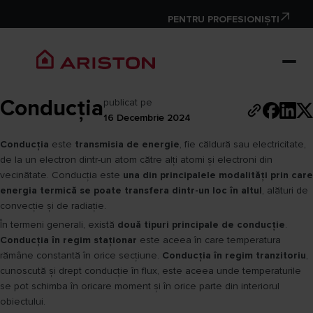
PENTRU PROFESIONIȘTI
Conducția
publicat pe
16 Decembrie 2024
Conducția
este
transmisia de energie
, fie căldură sau electricitate,
de la un electron dintr-un atom către alți atomi și electroni din
vecinătate. Conducția este
una din principalele modalități prin care
energia termică se poate transfera dintr-un loc în altul
, alături de
convecție și de radiație.
În termeni generali, există
două tipuri principale de conducție
.
Conducția în regim staționar
este aceea în care temperatura
rămâne constantă în orice secțiune.
Conducția în regim tranzitoriu
,
cunoscută și drept conducție în flux, este aceea unde temperaturile
se pot schimba în oricare moment și în orice parte din interiorul
obiectului.