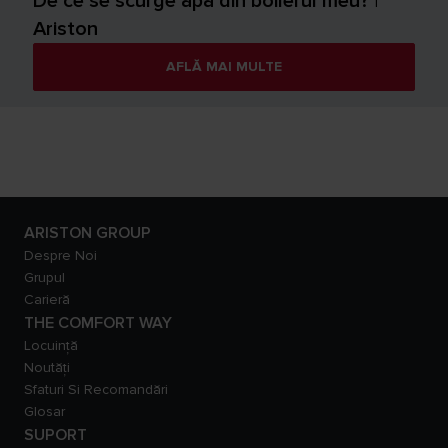
De ce se scurge apa din boilerul meu? |
Ariston
AFLĂ MAI MULTE
ARISTON GROUP
Despre Noi
Grupul
Carieră
THE COMFORT WAY
Locuință
Noutăți
Sfaturi Si Recomandări
Glosar
SUPORT