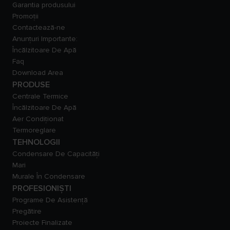
Garantia produsului
Promoții
Contactează-ne
Anunțuri Importante:
Încălzitoare De Apă
Faq
Download Area
PRODUSE
Centrale Termice
Încălzitoare De Apă
Aer Condiționat
Termoreglare
TEHNOLOGII
Condensare De Capacităţi
Mari
Murale În Condensare
PROFESIONIȘTI
Programe De Asistență
Pregătire
Proiecte Finalizate