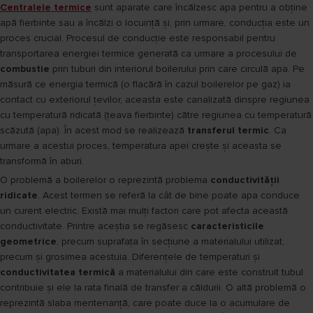
Centralele termice
sunt aparate care încălzesc apa pentru a obține
apă fierbinte sau a încălzi o locuință și, prin urmare, conducția este un
proces crucial. Procesul de conducție este responsabil pentru
transportarea energiei termice generată ca urmare a procesului de
combustie
prin tuburi din interiorul boilerului prin care circulă apa. Pe
măsură ce energia termică (o flacără în cazul boilerelor pe gaz) ia
contact cu exteriorul țevilor, aceasta este canalizată dinspre regiunea
cu temperatură ridicată (țeava fierbinte) către regiunea cu temperatură
scăzută (apa). În acest mod se realizează
transferul termic
. Ca
urmare a acestui proces, temperatura apei crește și aceasta se
transformă în aburi.
O problemă a boilerelor o reprezintă problema
conductivității
ridicate
. Acest termen se referă la cât de bine poate apa conduce
un curent electric. Există mai mulți factori care pot afecta această
conductivitate. Printre aceștia se regăsesc
caracteristicile
geometrice
, precum suprafața în secțiune a materialului utilizat,
precum și grosimea acestuia. Diferențele de temperaturi și
conductivitatea termică
a materialului din care este construit tubul
contribuie și ele la rata finală de transfer a căldurii. O altă problemă o
reprezintă slaba mentenanță, care poate duce la o acumulare de