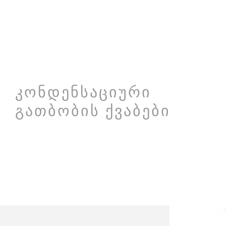
ᲙᲝᲜᲓᲔᲜᲡᲐᲪᲘᲣᲠᲘ
ᲒᲐᲗᲑᲝᲑᲘᲡ ᲥᲕᲐᲑᲔᲑᲘ