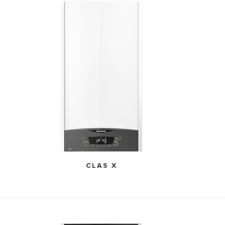
ᲔᲚᲘ ᲒᲐᲗᲑᲝᲑᲘᲡ ᲥᲕᲐᲑᲔᲑᲘ
CLAS X