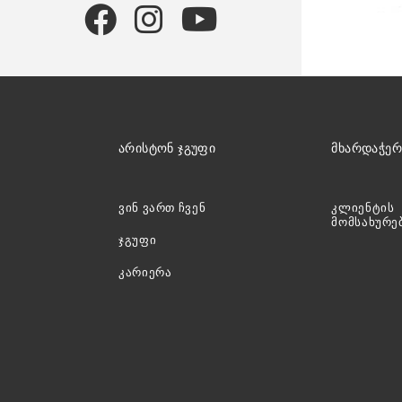
ᲐᲠᲘᲡᲢᲝᲜ ᲯᲒᲣᲤᲘ
ᲛᲮᲐᲠᲓᲐᲭᲔᲠ
ვინ ვართ ჩვენ
კლიენტის
მომსახურე
ჯგუფი
კარიერა