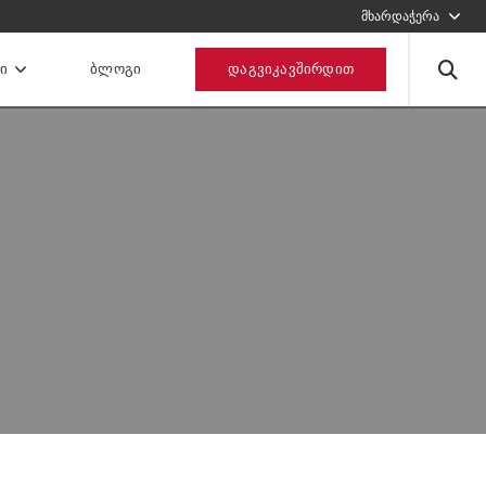
1234567
მხარდაჭერა
შეავსეთ ფორმა, ჩვენ დაგიკავშირდებით
Ი
ᲑᲚᲝᲒᲘ
ᲓᲐᲒᲕᲘᲙᲐᲕᲨᲘᲠᲓᲘᲗ
გაგზავნეთ მოთხოვნა