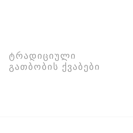
ᲢᲠᲐᲓᲘᲪᲘᲣᲚᲘ
ᲧᲕᲔᲚᲐ ᲛᲝᲓ
ᲒᲐᲗᲑᲝᲑᲘᲡ ᲥᲕᲐᲑᲔᲑᲘ