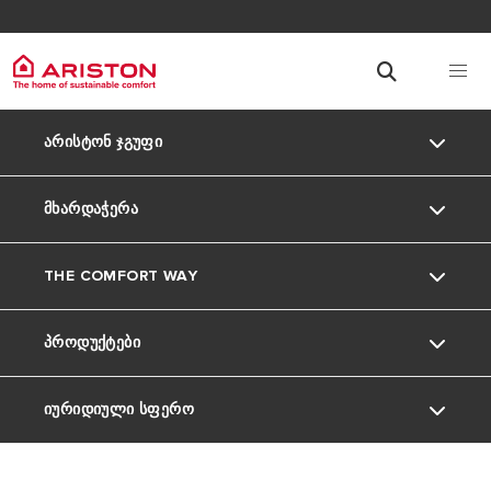
ᲐᲠᲘᲡᲢᲝᲜ ᲯᲒᲣᲤᲘ
ᲛᲮᲐᲠᲓᲐᲭᲔᲠᲐ
ვინ ვართ ჩვენ
THE COMFORT WAY
ჯგუფი
კლიენტის მომსახურება
ᲞᲠᲝᲓᲣᲥᲢᲔᲑᲘ
კარიერა
ხრიკები და რჩევები
ᲘᲣᲠᲘᲓᲘᲣᲚᲘ ᲡᲤᲔᲠᲝ
გათბობის ქვაბები
წყლის გამაცხელებლები
კონფიდენციალურობის პოლიტიკა