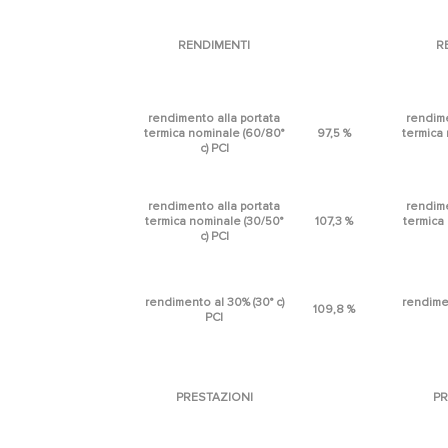
RENDIMENTI
R
rendimento alla portata
rendime
termica nominale (60/80°
97,5 %
termica
c) PCI
rendimento alla portata
rendime
termica nominale (30/50°
107,3 %
termica
c) PCI
rendimento al 30% (30° c)
rendimen
109,8 %
PCI
PRESTAZIONI
PR