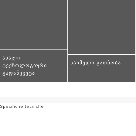
ᲐᲮᲐᲚᲘ
ᲡᲐᲘᲛᲔᲓᲝ ᲒᲐᲗᲑᲝᲑᲐ
ᲢᲔᲥᲜᲝᲚᲝᲒᲘᲣᲠᲘ
ᲒᲐᲓᲐᲬᲧᲕᲔᲢᲐ
Specifiche tecniche