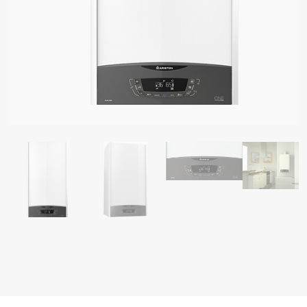
ᲔᲚᲘ ᲒᲐᲗᲑᲝᲑᲘᲡ ᲥᲕᲐᲑᲔᲑᲘ