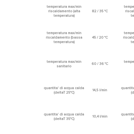
temperatura max/min
tempe
riscaldamento (alta
82 / 35 °C
risca
temperatura)
t
temperatura max/min
tempe
riscaldamento (bassa
45 / 20 °C
riscal
temperatura)
t
temperatura max/min
tempe
60 / 36 °C
sanitario
quantita' di acqua calda
quantit
14,5 l/min
(deltaT 25°C)
(d
quantita' di acqua calda
quantit
10,4 l/min
(deltaT 35°C)
(d