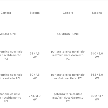
Camera
Stagna
Camera
Stagna
MBUSTIONE
COMBUSTIONE
 termica nominale
portata termica nominale
28 / 4,3
31,0 / 5,0
n riscaldamento
max/min riscaldamento
kW
kW
PCI
PCI
 termica nominale
30 / 4,3
portata termica nominale
34,5 / 5,0
n sanitario PCI
kW
max/min sanitario PCI
kW
a termica utile
potenza termica utile
27,4 / 3,9
30,2 / 4,7
n riscaldamento
max/min riscaldamento
kW
kW
PCI
PCI