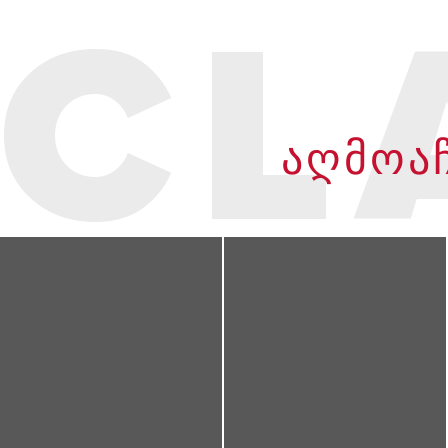
CL
ᲐᲦᲛᲝᲐᲩ