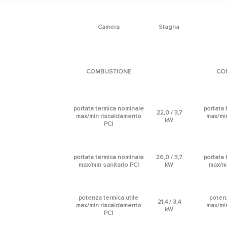
Camera
Stagna
COMBUSTIONE
CO
portata termica nominale
portata
22,0 / 3,7
max/min riscaldamento
max/mi
kW
PCI
portata termica nominale
26,0 / 3,7
portata
max/min sanitario PCI
kW
max/mi
potenza termica utile
potenz
21,4 / 3,4
max/min riscaldamento
max/mi
kW
PCI