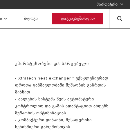
1234567
მხარდაჭერა
შეავსეთ ფორმა, ჩვენ დაგიკავშირდებით
Ი
ᲑᲚᲝᲒᲘ
ᲓᲐᲒᲕᲘᲙᲐᲕᲨᲘᲠᲓᲘᲗ
გაგზავნეთ მოთხოვნა
ᲣᲞᲘᲠᲐᲢᲔᲡᲝᲑᲔᲑᲘ ᲓᲐ ᲡᲐᲠᲒᲔᲑᲔᲚᲘ
• XtraTech heat exchanger ™ ექსკლუზიურად
დროთა განმავლობაში მუშაობის გაზრდის
მიზნით
• აალების სისტემა წვის ავტომატური
კონტროლით და გაზის ადაპტაციით ახდენს
მუშაობის ოპტიმიზაციას
• კომპაქტური დიზაინი, შესაფერისი
ნებისმიერი გარემოსთვის.