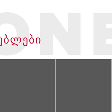
ON
ᲗᲔᲑᲚᲔᲑᲘ