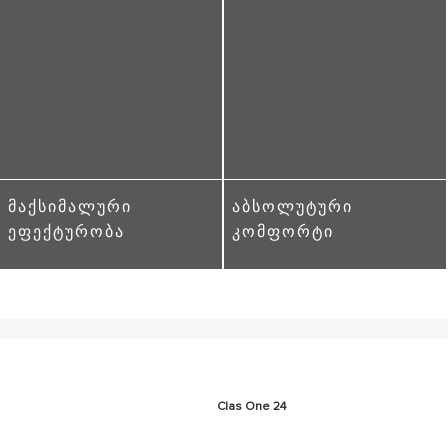
ᲛᲐᲥᲡᲘᲛᲐᲚᲣᲠᲘ
ᲐᲑᲡᲝᲚᲣᲢᲣᲠᲘ
ᲔᲤᲔᲥᲢᲣᲠᲝᲑᲐ
ᲙᲝᲛᲤᲝᲠᲢᲘ
Clas One 24