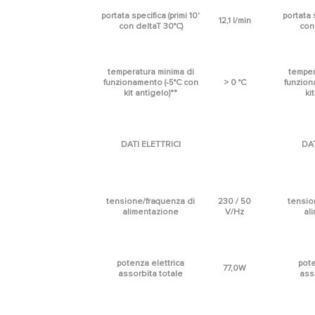
portata specifica (primi 10'
portata s
12,1 l/min
con deltaT 30°C)
con
temperatura minima di
temper
funzionamento (-5°C con
> 0 °C
funzion
kit antigelo)**
ki
DATI ELETTRICI
DAT
tensione/fraquenza di
230 / 50
tensio
alimentazione
V/Hz
al
potenza elettrica
pote
77,0W
assorbita totale
ass