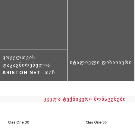
ᲧᲝᲕᲔᲚᲗᲕᲘᲡ
ᲘᲢᲐᲚᲘᲔᲚᲘ ᲓᲘᲖᲐᲘᲜᲔᲠᲘ
ᲓᲐᲙᲐᲕᲨᲘᲠᲔᲑᲣᲚᲘᲐ
ARISTON NET- ᲗᲐᲜ
ᲧᲕᲔᲚᲐ ᲢᲔᲥᲜᲘᲙᲣᲠᲘ ᲛᲝᲜᲐᲪᲔᲛᲔᲑᲘ
Clas One 30
Clas One 35