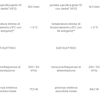
pecifica (primi 10'
portata specifica (primi 10'
14,5 l/min
12,1 l/min
 deltaT 30°C)
con deltaT 30°C)
atura minima di
temperatura minima di
amento (-5°C con
> 0 °C
funzionamento (-5°C con
> 0 °C
t antigelo)**
kit antigelo)**
I ELETTRICI
DATI ELETTRICI
ne/fraquenza di
230 / 50
tensione/fraquenza di
230 / 50
imentazione
V/Hz
alimentazione
V/Hz
nza elettrica
potenza elettrica
77,0 W
84,0 W
orbita totale
assorbita totale