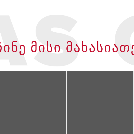
AS 
ᲘᲜᲔ ᲛᲘᲡᲘ ᲛᲐᲮᲐᲡᲘᲐ