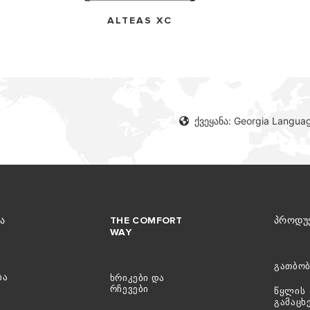
ALTEAS XC
ქვეყანა: Georgia Langua
ᲔᲚᲘ ᲒᲐᲗᲑᲝᲑᲘᲡ ᲥᲕᲐᲑᲔᲑᲘ
Ა
THE COMFORT
ᲞᲠᲝᲓᲣ
WAY
გათბობ
ბა
ხრიკები და
რჩევები
წყლის
გამაც