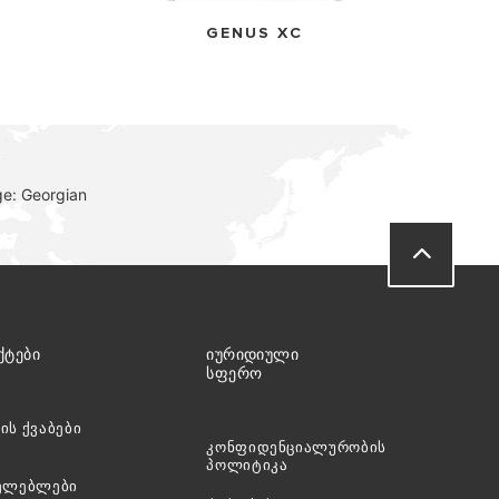
GENUS XC
VISIT
ge: Georgian
ᲥᲢᲔᲑᲘ
ᲘᲣᲠᲘᲓᲘᲣᲚᲘ
ᲡᲤᲔᲠᲝ
ის ქვაბები
კონფიდენციალურობის
პოლიტიკა
ხელებლები