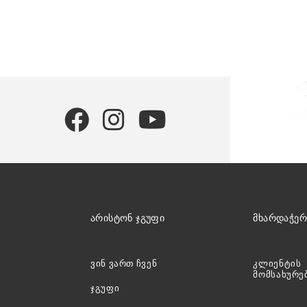
ᲧᲕᲔᲚᲐ ᲛᲝᲓ
ᲐᲠᲘᲡᲢᲝᲜ ᲯᲒᲣᲤᲘ
ᲛᲮᲐᲠᲓᲐᲭᲔᲠ
ვინ ვართ ჩვენ
კლიენტის
მომსახურე
ჯგუფი