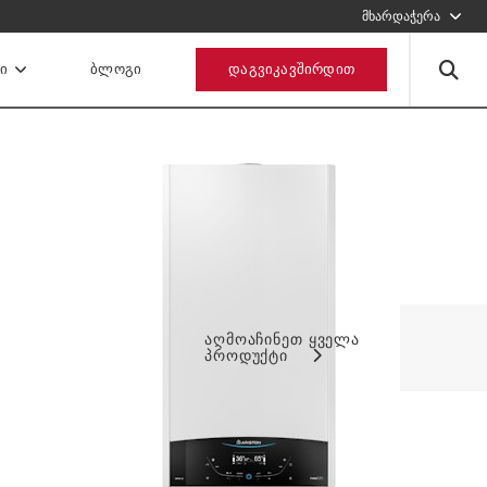
1234567
მხარდაჭერა
შეავსეთ ფორმა, ჩვენ დაგიკავშირდებით
Ი
ᲑᲚᲝᲒᲘ
ᲓᲐᲒᲕᲘᲙᲐᲕᲨᲘᲠᲓᲘᲗ
გაგზავნეთ მოთხოვნა
აღმოაჩინეთ ყველა
პროდუქტი