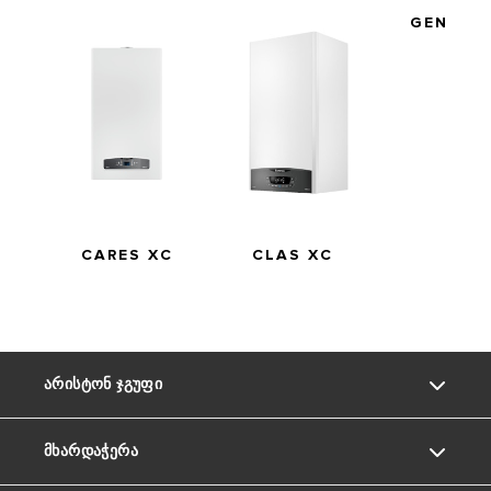
GENUS 
CARES XC
CLAS XC
ᲐᲠᲘᲡᲢᲝᲜ ᲯᲒᲣᲤᲘ
ᲛᲮᲐᲠᲓᲐᲭᲔᲠᲐ
ვინ ვართ ჩვენ