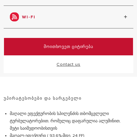
ცხელი წყლის სწრაფი მიწოდება 5 წამზე ნაკლებ
დროში.
WI-FI
Alteas XC- ს აქვს ჩაშენებული Wi-Fi სისტემა და
მისი კონტროლი ნებისმიერ ადგილიდანაა
შესაძლებელი Ariston NET პროგრამის
ᲛᲝᲘᲗᲮᲝᲕᲔᲗ ᲪᲘᲢᲘᲠᲔᲑᲐ
გამოყენებით
Contact us
ᲣᲞᲘᲠᲐᲢᲔᲡᲝᲑᲔᲑᲘ ᲓᲐ ᲡᲐᲠᲒᲔᲑᲔᲚᲘ
მაღალი ეფექტურობის სპილენძის თბომცვლელი
ტურბულატორებით, რომელიც დაფარულია ალუმინით,
მეტი საიმედოობისთვის
მაღალ-ეფექტური ( 93,6%-მდე, 24 FF)