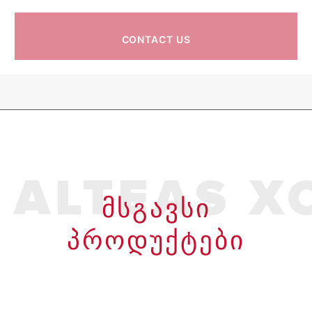
CONTACT US
ALTEAS X
ᲛᲡᲒᲐᲕᲡᲘ
ᲞᲠᲝᲓᲣᲥᲢᲔᲑᲘ