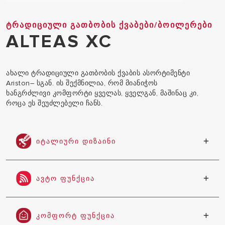
ᲢᲠᲐᲓᲘᲪᲘᲣᲚᲘ ᲒᲐᲗᲑᲝᲑᲘᲡ ᲥᲕᲐᲑᲔᲑᲘ/ᲑᲝᲘᲚᲔᲠᲔᲑᲘ
ALTEAS XC
ახალი ტრადიციული გათბობის ქვაბის ასორტიმენტი
Ariston– სგან. ის შექმნილია, რომ მიანიჭოს
ხანგრძლივი კომფორტი ყველას, ყველგან, მაშინაც კი,
როცა ეს შეუძლებელი ჩანს.
ᲘᲢᲐᲚᲘᲣᲠᲘ ᲓᲘᲖᲐᲘᲜᲘ
მსოფლიოში ცნობილი იტალიელი დიზაინერის
უმბერტო პალერმოს თანამედროვე და დახვეწილი
ᲐᲕᲢᲝ ᲤᲣᲜᲥᲪᲘᲐ
დიზაინი
ამინდზე დამოკიდებული ავტომატიზაცის ფუნქცია
უზრუნველყოფს მაქსიმალურ კომფორტს,
ᲙᲝᲛᲤᲝᲠᲢ ᲤᲣᲜᲥᲪᲘᲐ
ენერგიის დაზოგვას და მარტივად გამოყენებას.