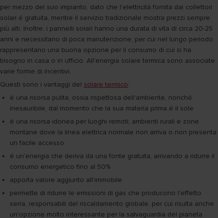
per mezzo del suo impianto, dato che l'elettricità fornita dai collettori
solari é gratuita, mentre il servizio tradizionale mostra prezzi sempre
più alti. Inoltre, i pannelli solari hanno una durata di vita di circa 20-25
anni e necessitano di poca manutenzione, per cui nel lungo periodo
rappresentano una buona opzione per il consumo di cui si ha
bisogno in casa o in ufficio. All'energia solare termica sono associate
varie forme di incentivi.
Questi sono i vantaggi del
solare termico
:
é una risorsa pulita, ossia rispettosa dell'ambiente, nonché
inesauribile, dal momento che la sua materia prima é il sole
é una risorsa idonea per luoghi remoti, ambienti rurali e zone
montane dove la linea elettrica normale non arriva o non presenta
un facile accesso
é un'energia che deriva da una fonte gratuita, arrivando a ridurre il
consumo energetico fino al 50%
apporta valore aggiunto all'immobile
permette di ridurre le emissioni di gas che producono l'effetto
serra, responsabili del riscaldamento globale, per cui risulta anche
un'opzione molto interessante per la salvaguardia del pianeta