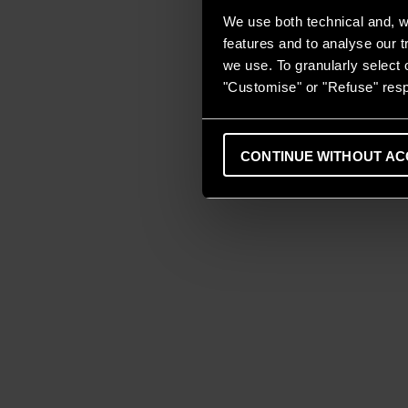
We use both technical and, wi
features and to analyse our tr
we use. To granularly select o
"Customise" or "Refuse" resp
CONTINUE WITHOUT AC