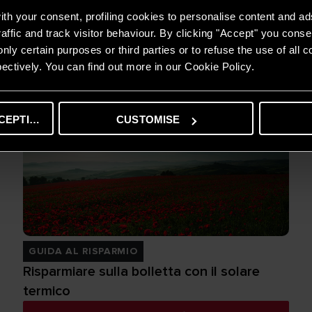
th your consent, profiling cookies to personalise content and ad
affic and track visitor behaviour. By clicking "Accept" you consen
CONSIGLI E SOLUZIONI
nly certain purposes or third parties or to refuse the use of all 
Come produrre acqua calda con i pannelli
ectively. You can find out more in our Cookie Policy.
solari
SCOPRI DI PIÙ
CEPTING
CUSTOMISE
GUIDA AL RISPARMIO
Risparmiare sulla bolletta con il solare
termico