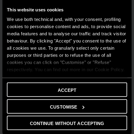
This website uses cookies
We use both technical and, with your consent, profiling
cookies to personalise content and ads, to provide social
media features and to analyse our traffic and track visitor
behaviour. By clicking "Accept" you consent to the use of
all cookies we use. To granularly select only certain
purposes or third parties or to refuse the use of all
cookies you can click on "Customise" or "Refuse"
respectively. You can find out more in our Cookie Policy.
AMBIENTE
Risparmio energetico: trasforma la tua
casa in un modello di efficienza
ACCEPT
LEGGI DI PIÙ
CUSTOMISE
CONTINUE WITHOUT ACCEPTING