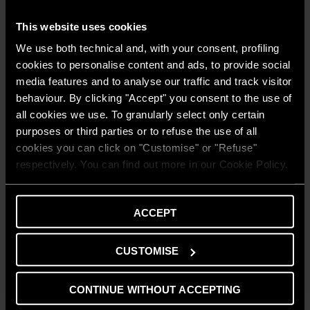
This website uses cookies
We use both technical and, with your consent, profiling
cookies to personalise content and ads, to provide social
CONSIGLI E SOLUZIONI
media features and to analyse our traffic and track visitor
Temperatura ideale: consigli per
behaviour. By clicking "Accept" you consent to the use of
risparmiare energia e migliorare la salute
all cookies we use. To granularly select only certain
LEGGI
purposes or third parties or to refuse the use of all
cookies you can click on "Customise" or "Refuse"
respectively. You can find out more in our Cookie Policy.
ACCEPT
CUSTOMISE
CONSIGLI E SOLUZIONI
CONTINUE WITHOUT ACCEPTING
Come riutilizzare l’acqua del