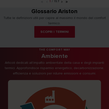
«
‹
›
»
1
/
157
Glossario Ariston
Tutte le definizioni utili per capire al massimo il mondo del comfort
termico.
SCOPRI I TERMINI
THE COMFORT WAY
Ambiente
Articoli dedicati all’impatto ambientale della casa e degli impianti
termici. Approfondisce risparmio energetico, decarbonizzazione,
efficienza e soluzioni per ridurre emissioni e consumi.