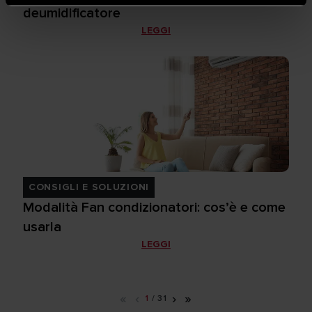
deumidificatore
LEGGI
CONSIGLI E SOLUZIONI
Modalità Fan condizionatori: cos’è e come
usarla
LEGGI
«
‹
›
»
1
/
31