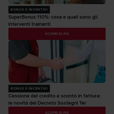
BONUS E INCENTIVI
SuperBonus 110%: cosa e quali sono gli
interventi trainanti
SCOPRI DI PIÙ
BONUS E INCENTIVI
Cessione del credito e sconto in fattura:
le novità del Decreto Sostegni Ter
SCOPRI DI PIÙ