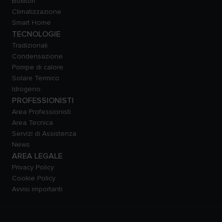
Bollitori
Climatizzazione
Smart Home
TECNOLOGIE
Tradizionali
Condensazione
Pompe di calore
Solare Termico
Idrogeno
PROFESSIONISTI
Area Professionisti
Area Tecnica
Servizi di Assistenza
News
AREA LEGALE
Privacy Policy
Cookie Policy
Avvisi importanti