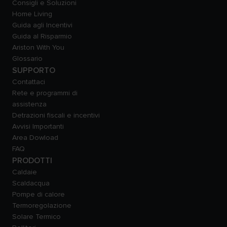
Consigli e Soluzioni
Home Living
Guida agli Incentivi
Guida al Risparmio
Ariston With You
Glossario
SUPPORTO
Contattaci
Rete e programmi di
assistenza
Detrazioni fiscali e incentivi
Avvisi Importanti
Area Dowload
FAQ
PRODOTTI
Caldaie
Scaldacqua
Pompe di calore
Termoregolazione
Solare Termico