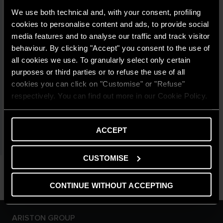
We use both technical and, with your consent, profiling
U
cookies to personalise content and ads, to provide social
media features and to analyse our traffic and track visitor
V
behaviour. By clicking "Accept" you consent to the use of
all cookies we use. To granularly select only certain
W
purposes or third parties or to refuse the use of all
cookies you can click on "Customise" or "Refuse"
X
respectively. You can find out more in our Cookie Policy.
Y
ACCEPT
Z
CUSTOMISE
CONTINUE WITHOUT ACCEPTING
ARISTON GROUP