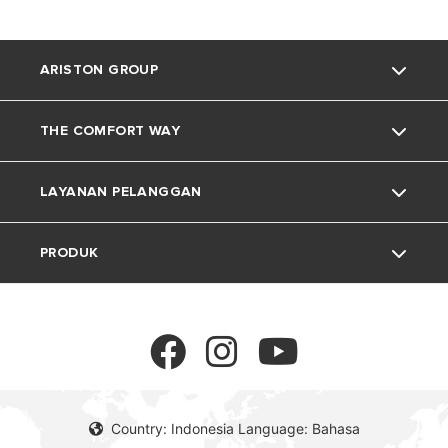
ARISTON GROUP
THE COMFORT WAY
Tentang Ariston
LAYANAN PELANGGAN
Grup
Trik dan Kiat
PRODUK
Karir
Kehidupan Rumah
Kontak
Berita
Download Area
Pemanas Air Listrik
Lingkungan
Pemanas Air Gas
Country: Indonesia Language: Bahasa
Pemanas Air Tenaga Surya