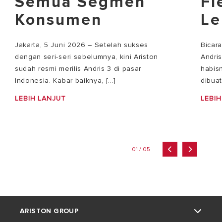
Semua Segmen
Fl
Konsumen
Le
Jakarta, 5 Juni 2026 – Setelah sukses
Bicar
dengan seri-seri sebelumnya, kini Ariston
Andri
sudah resmi merilis Andris 3 di pasar
habisn
Indonesia. Kabar baiknya, [...]
dibuat
LEBIH LANJUT
LEBIH
01 / 05
ARISTON GROUP