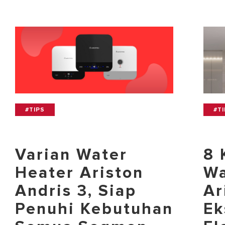
#TIPS
#T
Varian Water
8 
Heater Ariston
Wa
Andris 3, Siap
Ar
Penuhi Kebutuhan
Ek