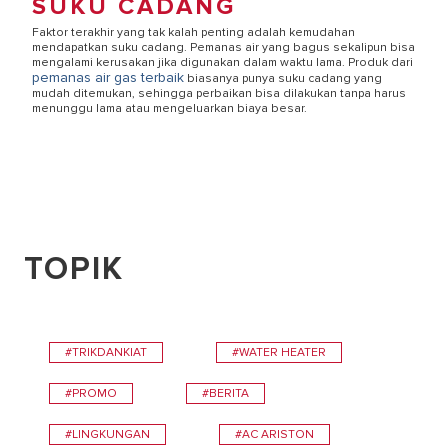
SUKU CADANG
Faktor terakhir yang tak kalah penting adalah kemudahan
mendapatkan suku cadang. Pemanas air yang bagus sekalipun bisa
mengalami kerusakan jika digunakan dalam waktu lama. Produk dari
pemanas air gas terbaik
biasanya punya suku cadang yang
mudah ditemukan, sehingga perbaikan bisa dilakukan tanpa harus
menunggu lama atau mengeluarkan biaya besar.
TOPIK
#TRIKDANKIAT
#WATER HEATER
#PROMO
#BERITA
#LINGKUNGAN
#AC ARISTON