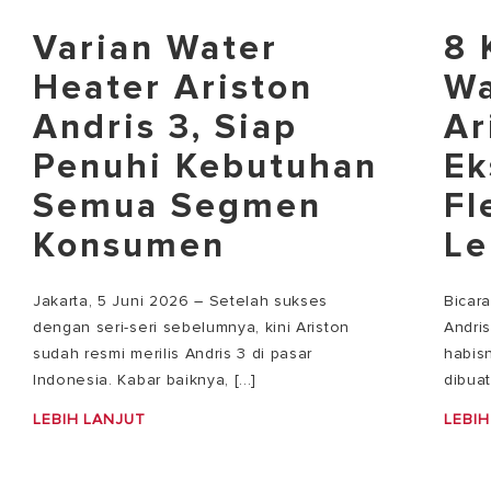
Varian Water
8 
Heater Ariston
Wa
Andris 3, Siap
Ar
Penuhi Kebutuhan
Ek
Semua Segmen
Fl
Konsumen
Le
Jakarta, 5 Juni 2026 – Setelah sukses
Bicar
dengan seri-seri sebelumnya, kini Ariston
Andri
sudah resmi merilis Andris 3 di pasar
habisn
Indonesia. Kabar baiknya, [...]
dibuat
LEBIH LANJUT
LEBIH