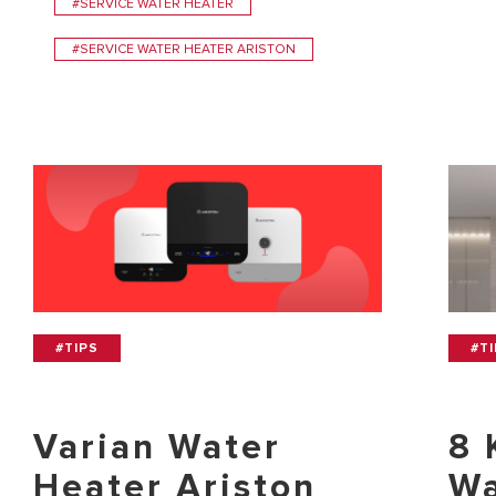
#SERVICE WATER HEATER
#SERVICE WATER HEATER ARISTON
#TIPS
#T
Varian Water
8 
Heater Ariston
Wa