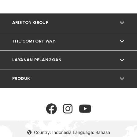
ARISTON GROUP
THE COMFORT WAY
Tentang Ariston
LAYANAN PELANGGAN
Grup
Trik dan Kiat
PRODUK
Karir
Kehidupan Rumah
Kontak
Berita
Download Area
Pemanas Air Listrik
Lingkungan
Pemanas Air Gas
Country: Indonesia Language: Bahasa
Pemanas Air Tenaga Surya