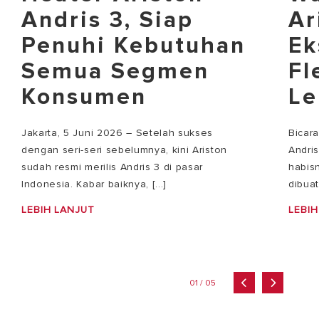
Andris 3, Siap
Ar
Penuhi Kebutuhan
Ek
Semua Segmen
Fl
Konsumen
Le
Jakarta, 5 Juni 2026 – Setelah sukses
Bicar
dengan seri-seri sebelumnya, kini Ariston
Andri
sudah resmi merilis Andris 3 di pasar
habisn
Indonesia. Kabar baiknya, [...]
dibuat
LEBIH LANJUT
LEBIH
01 / 05