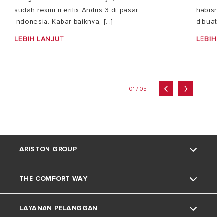
sudah resmi merilis Andris 3 di pasar
habisn
Indonesia. Kabar baiknya, [...]
dibuat
LEBIH LANJUT
LEBIH
01 / 05
ARISTON GROUP
THE COMFORT WAY
Tentang Ariston
LAYANAN PELANGGAN
Grup
Trik dan Kiat