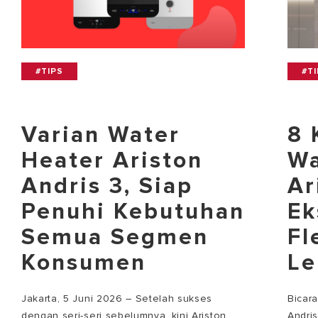
#TIPS
#T
Varian Water
8 
Heater Ariston
Wa
Andris 3, Siap
Ar
Penuhi Kebutuhan
Ek
Semua Segmen
Fl
Konsumen
Le
Jakarta, 5 Juni 2026 – Setelah sukses
Bicar
dengan seri-seri sebelumnya, kini Ariston
Andri